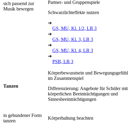
Partner- und Gruppenspiele
sich passend zur
Musik bewegen
Schwarzlichteffekte nutzen
➔
GS, MU, Kl. 1/2, LB 3
➔
GS, MU, Kl. 3, LB 3
➔
GS, MU, Kl. 4, LB 3
➔
PSB, LB 3
Körperbewusstsein und Bewegungsgefühl
im Zusammenspiel
Tanzen
Differenzierung: Angebote für Schüler mit
körperlichen Beeinträchtigungen und
Sinnesbeeinträchtigungen
in gebundener Form
Körperhaltung beachten
tanzen