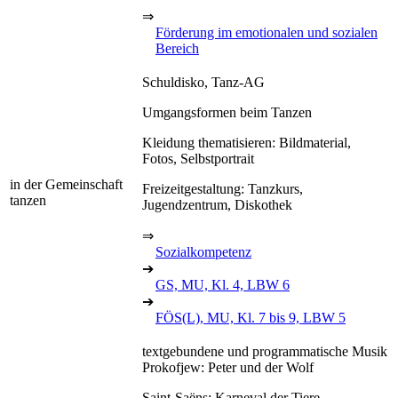
⇒
Förderung im emotionalen und sozialen
Bereich
Schuldisko, Tanz-AG
Umgangsformen beim Tanzen
Kleidung thematisieren: Bildmaterial,
Fotos, Selbstportrait
in der Gemeinschaft
Freizeitgestaltung: Tanzkurs,
tanzen
Jugendzentrum, Diskothek
⇒
Sozialkompetenz
➔
GS, MU, Kl. 4, LBW 6
➔
FÖS(L), MU, Kl. 7 bis 9, LBW 5
textgebundene und programmatische Musik
Prokofjew: Peter und der Wolf
Saint-Saëns: Karneval der Tiere