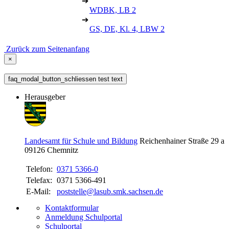
➔
WDBK, LB 2
➔
GS, DE, Kl. 4, LBW 2
Zurück zum Seitenanfang
×
faq_modal_button_schliessen test text
Herausgeber
Landesamt für Schule und Bildung
Reichenhainer Straße 29 a
09126
Chemnitz
Telefon:
0371 5366-0
Telefax:
0371 5366-491
E-Mail:
poststelle@lasub.smk.sachsen.de
Kontaktformular
Anmeldung Schulportal
Schulportal