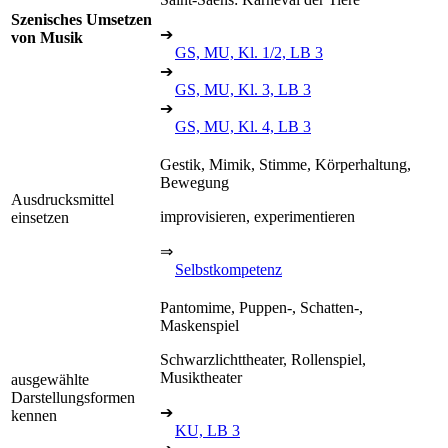
Szenisches Umsetzen
➔
von Musik
GS, MU, Kl. 1/2, LB 3
➔
GS, MU, Kl. 3, LB 3
➔
GS, MU, Kl. 4, LB 3
Gestik, Mimik, Stimme, Körperhaltung,
Bewegung
Ausdrucksmittel
improvisieren, experimentieren
einsetzen
⇒
Selbstkompetenz
Pantomime, Puppen-, Schatten-,
Maskenspiel
Schwarzlichttheater, Rollenspiel,
Musiktheater
ausgewählte
Darstellungsformen
➔
kennen
KU, LB 3