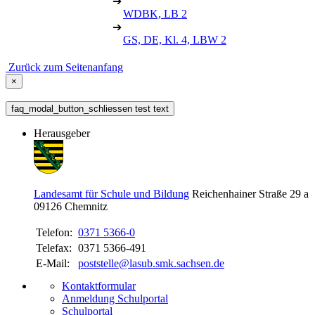
➔
WDBK, LB 2
➔
GS, DE, Kl. 4, LBW 2
Zurück zum Seitenanfang
×
faq_modal_button_schliessen test text
Herausgeber
Landesamt für Schule und Bildung
Reichenhainer Straße 29 a
09126
Chemnitz
Telefon:
0371 5366-0
Telefax:
0371 5366-491
E-Mail:
poststelle@lasub.smk.sachsen.de
Kontaktformular
Anmeldung Schulportal
Schulportal