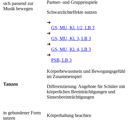
Partner- und Gruppenspiele
sich passend zur
Musik bewegen
Schwarzlichteffekte nutzen
➔
GS, MU, Kl. 1/2, LB 3
➔
GS, MU, Kl. 3, LB 3
➔
GS, MU, Kl. 4, LB 3
➔
PSB, LB 3
Körperbewusstsein und Bewegungsgefühl
im Zusammenspiel
Tanzen
Differenzierung: Angebote für Schüler mit
körperlichen Beeinträchtigungen und
Sinnesbeeinträchtigungen
in gebundener Form
Körperhaltung beachten
tanzen