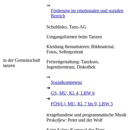
⇒
Förderung im emotionalen und sozialen
Bereich
Schuldisko, Tanz-AG
Umgangsformen beim Tanzen
Kleidung thematisieren: Bildmaterial,
Fotos, Selbstportrait
in der Gemeinschaft
Freizeitgestaltung: Tanzkurs,
tanzen
Jugendzentrum, Diskothek
⇒
Sozialkompetenz
➔
GS, MU, Kl. 4, LBW 6
➔
FÖS(L), MU, Kl. 7 bis 9, LBW 5
textgebundene und programmatische Musik
Prokofjew: Peter und der Wolf
Saint-Saëns: Karneval der Tiere