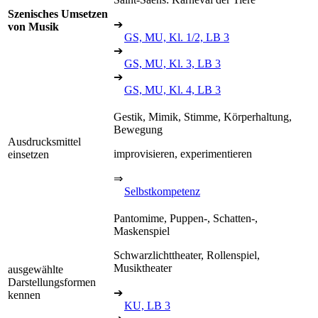
Szenisches Umsetzen
➔
von Musik
GS, MU, Kl. 1/2, LB 3
➔
GS, MU, Kl. 3, LB 3
➔
GS, MU, Kl. 4, LB 3
Gestik, Mimik, Stimme, Körperhaltung,
Bewegung
Ausdrucksmittel
improvisieren, experimentieren
einsetzen
⇒
Selbstkompetenz
Pantomime, Puppen-, Schatten-,
Maskenspiel
Schwarzlichttheater, Rollenspiel,
Musiktheater
ausgewählte
Darstellungsformen
➔
kennen
KU, LB 3