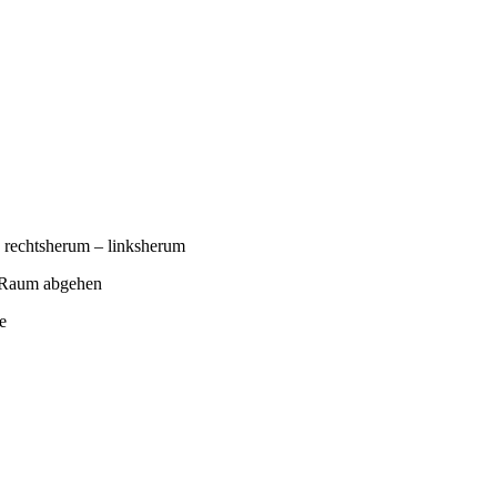
, rechtsherum – linksherum
m Raum abgehen
e