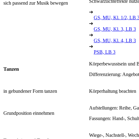
Schwarzlichteffekte nutz
sich passend zur Musik bewegen
➔
GS, MU, Kl. 1/2, LB 
➔
GS, MU, Kl. 3, LB 3
➔
GS, MU, Kl. 4, LB 3
➔
PSB, LB 3
Körperbewusstsein und 
Tanzen
Differenzierung: Angebot
in gebundener Form tanzen
Körperhaltung beachten
Aufstellungen: Reihe, Ga
Grundposition einnehmen
Fassungen: Hand-, Schult
Wiege-, Nachstell-, Wechs