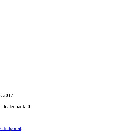
ik 2017
rialdatenbank: 0
chulportal
!