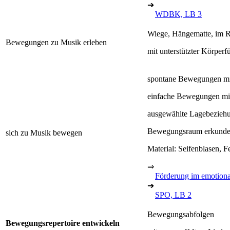
➔
WDBK, LB 3
Wiege, Hängematte, im R
Bewegungen zu Musik erleben
mit unterstützter Körper
spontane Bewegungen mit
einfache Bewegungen mit
ausgewählte Lagebeziehun
Bewegungsraum erkunden
sich zu Musik bewegen
Material: Seifenblasen, F
⇒
Förderung im emotiona
➔
SPO, LB 2
Bewegungsabfolgen
Bewegungsrepertoire entwickeln