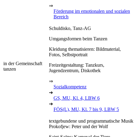
⇒
Förderung im emotionalen und sozialen
Bereich
Schuldisko, Tanz-AG
Umgangsformen beim Tanzen
Kleidung thematisieren: Bildmaterial,
Fotos, Selbstportrait
in der Gemeinschaft
Freizeitgestaltung: Tanzkurs,
tanzen
Jugendzentrum, Diskothek
⇒
Sozialkompetenz
➔
GS, MU, Kl. 4, LBW 6
➔
FÖS(L), MU, Kl. 7 bis 9, LBW 5
textgebundene und programmatische Musik
Prokofjew: Peter und der Wolf
Saint-Saëns: Karneval der Tiere