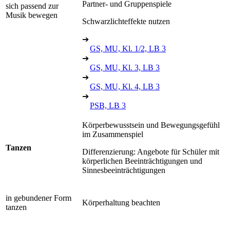
Partner- und Gruppenspiele
sich passend zur
Musik bewegen
Schwarzlichteffekte nutzen
➔
GS, MU, Kl. 1/2, LB 3
➔
GS, MU, Kl. 3, LB 3
➔
GS, MU, Kl. 4, LB 3
➔
PSB, LB 3
Körperbewusstsein und Bewegungsgefühl
im Zusammenspiel
Tanzen
Differenzierung: Angebote für Schüler mit
körperlichen Beeinträchtigungen und
Sinnesbeeinträchtigungen
in gebundener Form
Körperhaltung beachten
tanzen