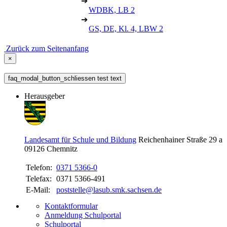
➔
WDBK, LB 2
➔
GS, DE, Kl. 4, LBW 2
Zurück zum Seitenanfang
×
faq_modal_button_schliessen test text
Herausgeber
Landesamt für Schule und Bildung
Reichenhainer Straße 29 a
09126
Chemnitz
Telefon:
0371 5366-0
Telefax:
0371 5366-491
E-Mail:
poststelle@lasub.smk.sachsen.de
Kontaktformular
Anmeldung Schulportal
Schulportal