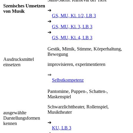
Szenisches Umsetzen
➔
von Musik
GS, MU, Kl. 1/2, LB 3
➔
GS, MU, Kl. 3, LB 3
➔
GS, MU, Kl. 4, LB 3
Gestik, Mimik, Stimme, Körperhaltung,
Bewegung
Ausdrucksmittel
improvisieren, experimentieren
einsetzen
⇒
Selbstkompetenz
Pantomime, Puppen-, Schatten-,
Maskenspiel
Schwarzlichttheater, Rollenspiel,
Musiktheater
ausgewählte
Darstellungsformen
➔
kennen
KU, LB 3