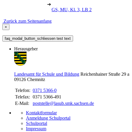
➔
GS, MU, Kl. 3, LB 2
Zurück zum Seitenanfang
×
faq_modal_button_schliessen test text
Herausgeber
Landesamt für Schule und Bildung
Reichenhainer Straße 29 a
09126
Chemnitz
Telefon:
0371 5366-0
Telefax:
0371 5366-491
E-Mail:
poststelle@lasub.smk.sachsen.de
Kontaktformular
Anmeldung Schulportal
Schulportal
Impressum