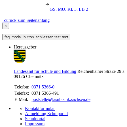
➔
GS, MU, Kl. 3, LB 2
Zurück zum Seitenanfang
×
faq_modal_button_schliessen test text
Herausgeber
Landesamt für Schule und Bildung
Reichenhainer Straße 29 a
09126
Chemnitz
Telefon:
0371 5366-0
Telefax:
0371 5366-491
E-Mail:
poststelle@lasub.smk.sachsen.de
Kontaktformular
Anmeldung Schulportal
Schulportal
Impressum