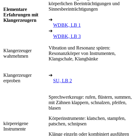
körperlichen Beeinträchtigungen und
Sinnesbeeinträchtigungen
Elementare
Erfahrungen mit
➔
Klangerzeugern
WDBK, LB 1
➔
WDBK, LB 3
Vibration und Resonanz spüren:
Klangerzeuger
Resonanzkörper von Instrumenten,
wahrnehmen
Klangschale, Klangbänke
Klangerzeuger
➔
erproben
SU, LB 2
Sprechwerkzeuge: rufen, flüstern, summen,
mit Zähnen klappern, schnalzen, pfeifen,
blasen
Körperinstrumente: klatschen, stampfen,
körpereigene
patschen, schnipsen
Instrumente
Klänge einzeln oder kombiniert ausführen