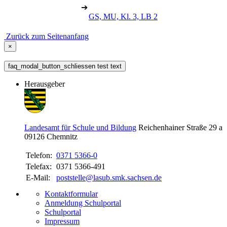
➔
GS, MU, Kl. 3, LB 2
Zurück zum Seitenanfang
×
faq_modal_button_schliessen test text
Herausgeber
Landesamt für Schule und Bildung
Reichenhainer Straße 29 a
09126
Chemnitz
Telefon:
0371 5366-0
Telefax:
0371 5366-491
E-Mail:
poststelle@lasub.smk.sachsen.de
Kontaktformular
Anmeldung Schulportal
Schulportal
Impressum