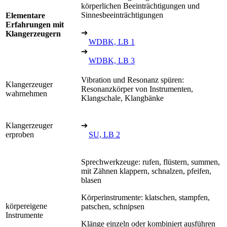
körperlichen Beeinträchtigungen und
Sinnesbeeinträchtigungen
Elementare
Erfahrungen mit
➔
Klangerzeugern
WDBK, LB 1
➔
WDBK, LB 3
Vibration und Resonanz spüren:
Klangerzeuger
Resonanzkörper von Instrumenten,
wahrnehmen
Klangschale, Klangbänke
Klangerzeuger
➔
erproben
SU, LB 2
Sprechwerkzeuge: rufen, flüstern, summen,
mit Zähnen klappern, schnalzen, pfeifen,
blasen
Körperinstrumente: klatschen, stampfen,
körpereigene
patschen, schnipsen
Instrumente
Klänge einzeln oder kombiniert ausführen