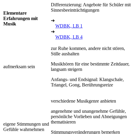
Differenzierung: Angebote für Schüler mit
Sinnesbeeinträchtigungen
Elementare
Erfahrungen mit
➔
Musik
WDBK, LB 1
➔
WDBK, LB 4
zur Ruhe kommen, andere nicht stören,
Stille aushalten
Musikhören für eine bestimmte Zeitdauer,
aufmerksam sein
langsam steigern
Anfangs- und Endsignal: Klangschale,
Triangel, Gong, Berührungsreize
verschiedene Musikgenre anbieten
angenehme und unangenehme Gefühle,
persönliche Vorlieben und Abneigungen
thematisieren
eigene Stimmungen und
Gefühle wahrnehmen
Stimmungsveränderungen bemerken