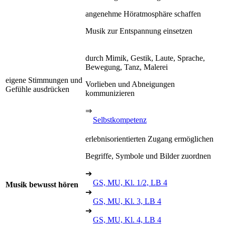
angenehme Höratmosphäre schaffen
Musik zur Entspannung einsetzen
durch Mimik, Gestik, Laute, Sprache,
Bewegung, Tanz, Malerei
eigene Stimmungen und
Vorlieben und Abneigungen
Gefühle ausdrücken
kommunizieren
⇒
Selbstkompetenz
erlebnisorientierten Zugang ermöglichen
Begriffe, Symbole und Bilder zuordnen
➔
GS, MU, Kl. 1/2, LB 4
Musik bewusst hören
➔
GS, MU, Kl. 3, LB 4
➔
GS, MU, Kl. 4, LB 4