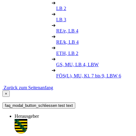
➔
LB 2
➔
LB 3
➔
RE/e, LB 4
➔
RE/k, LB 4
➔
ETH, LB 2
➔
GS, MU, LB 4, LBW
➔
FÖS(L), MU, Kl. 7 bis 9, LBW 6
Zurück zum Seitenanfang
×
faq_modal_button_schliessen test text
Herausgeber