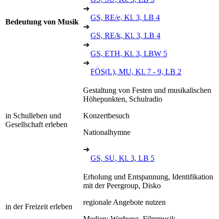
➔
GS, RE/e, Kl. 3, LB 4
Bedeutung von Musik
➔
GS, RE/k, Kl. 3, LB 4
➔
GS, ETH, Kl. 3, LBW 5
➔
FÖS(L), MU, Kl. 7 - 9, LB 2
Gestaltung von Festen und musikalischen
Höhepunkten, Schulradio
in Schulleben und
Konzertbesuch
Gesellschaft erleben
Nationalhymne
➔
GS, SU, Kl. 3, LB 5
Erholung und Entspannung, Identifikation
mit der Peergroup, Disko
regionale Angebote nutzen
in der Freizeit erleben
Medien: Werbung, Filmmusik