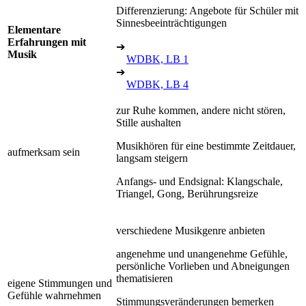
Differenzierung: Angebote für Schüler mit
Sinnesbeeinträchtigungen
Elementare
Erfahrungen mit
➔
Musik
WDBK, LB 1
➔
WDBK, LB 4
zur Ruhe kommen, andere nicht stören,
Stille aushalten
Musikhören für eine bestimmte Zeitdauer,
aufmerksam sein
langsam steigern
Anfangs- und Endsignal: Klangschale,
Triangel, Gong, Berührungsreize
verschiedene Musikgenre anbieten
angenehme und unangenehme Gefühle,
persönliche Vorlieben und Abneigungen
thematisieren
eigene Stimmungen und
Gefühle wahrnehmen
Stimmungsveränderungen bemerken