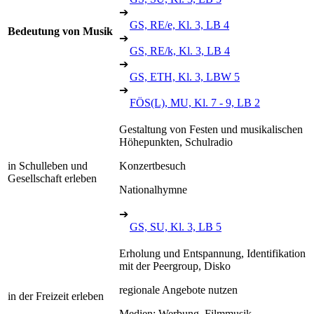
➔
GS, RE/e, Kl. 3, LB 4
Bedeutung von Musik
➔
GS, RE/k, Kl. 3, LB 4
➔
GS, ETH, Kl. 3, LBW 5
➔
FÖS(L), MU, Kl. 7 - 9, LB 2
Gestaltung von Festen und musikalischen
Höhepunkten, Schulradio
in Schulleben und
Konzertbesuch
Gesellschaft erleben
Nationalhymne
➔
GS, SU, Kl. 3, LB 5
Erholung und Entspannung, Identifikation
mit der Peergroup, Disko
regionale Angebote nutzen
in der Freizeit erleben
Medien: Werbung, Filmmusik