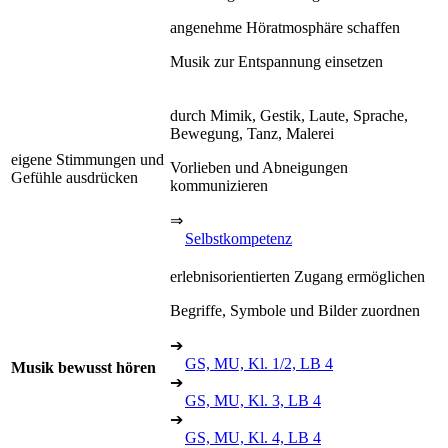
angenehme Höratmosphäre schaffen
Musik zur Entspannung einsetzen
durch Mimik, Gestik, Laute, Sprache,
Bewegung, Tanz, Malerei
eigene Stimmungen und
Vorlieben und Abneigungen
Gefühle ausdrücken
kommunizieren
⇒
Selbstkompetenz
erlebnisorientierten Zugang ermöglichen
Begriffe, Symbole und Bilder zuordnen
➔
GS, MU, Kl. 1/2, LB 4
Musik bewusst hören
➔
GS, MU, Kl. 3, LB 4
➔
GS, MU, Kl. 4, LB 4