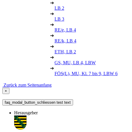
➔
LB 2
➔
LB 3
➔
RE/e, LB 4
➔
RE/k, LB 4
➔
ETH, LB 2
➔
GS, MU, LB 4, LBW
➔
FÖS(L), MU, Kl. 7 bis 9, LBW 6
Zurück zum Seitenanfang
×
faq_modal_button_schliessen test text
Herausgeber