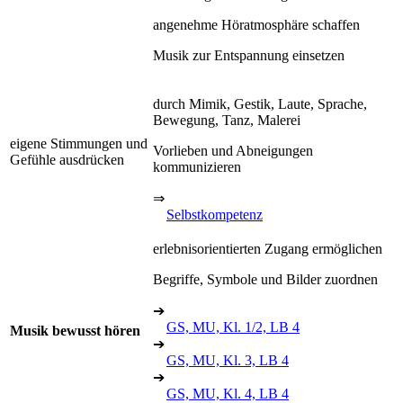
angenehme Höratmosphäre schaffen
Musik zur Entspannung einsetzen
durch Mimik, Gestik, Laute, Sprache,
Bewegung, Tanz, Malerei
eigene Stimmungen und
Vorlieben und Abneigungen
Gefühle ausdrücken
kommunizieren
⇒
Selbstkompetenz
erlebnisorientierten Zugang ermöglichen
Begriffe, Symbole und Bilder zuordnen
➔
GS, MU, Kl. 1/2, LB 4
Musik bewusst hören
➔
GS, MU, Kl. 3, LB 4
➔
GS, MU, Kl. 4, LB 4