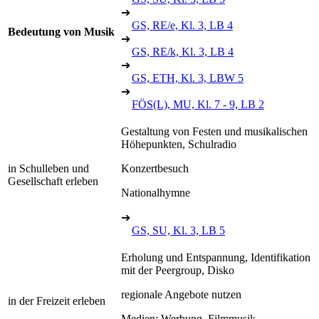
➔
GS, RE/e, Kl. 3, LB 4
Bedeutung von Musik
➔
GS, RE/k, Kl. 3, LB 4
➔
GS, ETH, Kl. 3, LBW 5
➔
FÖS(L), MU, Kl. 7 - 9, LB 2
Gestaltung von Festen und musikalischen
Höhepunkten, Schulradio
in Schulleben und
Konzertbesuch
Gesellschaft erleben
Nationalhymne
➔
GS, SU, Kl. 3, LB 5
Erholung und Entspannung, Identifikation
mit der Peergroup, Disko
regionale Angebote nutzen
in der Freizeit erleben
Medien: Werbung, Filmmusik