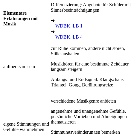
Differenzierung: Angebote für Schüler mit
Sinnesbeeinträchtigungen
Elementare
Erfahrungen mit
➔
Musik
WDBK, LB 1
➔
WDBK, LB 4
zur Ruhe kommen, andere nicht stören,
Stille aushalten
Musikhören für eine bestimmte Zeitdauer,
aufmerksam sein
langsam steigern
Anfangs- und Endsignal: Klangschale,
Triangel, Gong, Berührungsreize
verschiedene Musikgenre anbieten
angenehme und unangenehme Gefühle,
persönliche Vorlieben und Abneigungen
thematisieren
eigene Stimmungen und
Gefühle wahrnehmen
Stimmungsveränderungen bemerken