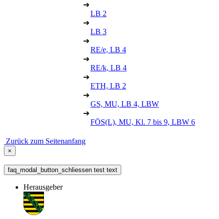
➔
LB 2
➔
LB 3
➔
RE/e, LB 4
➔
RE/k, LB 4
➔
ETH, LB 2
➔
GS, MU, LB 4, LBW
➔
FÖS(L), MU, Kl. 7 bis 9, LBW 6
Zurück zum Seitenanfang
×
faq_modal_button_schliessen test text
Herausgeber