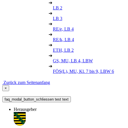
➔
LB 2
➔
LB 3
➔
RE/e, LB 4
➔
RE/k, LB 4
➔
ETH, LB 2
➔
GS, MU, LB 4, LBW
➔
FÖS(L), MU, Kl. 7 bis 9, LBW 6
Zurück zum Seitenanfang
×
faq_modal_button_schliessen test text
Herausgeber