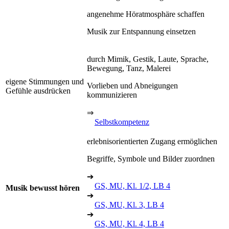
angenehme Höratmosphäre schaffen
Musik zur Entspannung einsetzen
durch Mimik, Gestik, Laute, Sprache,
Bewegung, Tanz, Malerei
eigene Stimmungen und
Vorlieben und Abneigungen
Gefühle ausdrücken
kommunizieren
⇒
Selbstkompetenz
erlebnisorientierten Zugang ermöglichen
Begriffe, Symbole und Bilder zuordnen
➔
GS, MU, Kl. 1/2, LB 4
Musik bewusst hören
➔
GS, MU, Kl. 3, LB 4
➔
GS, MU, Kl. 4, LB 4