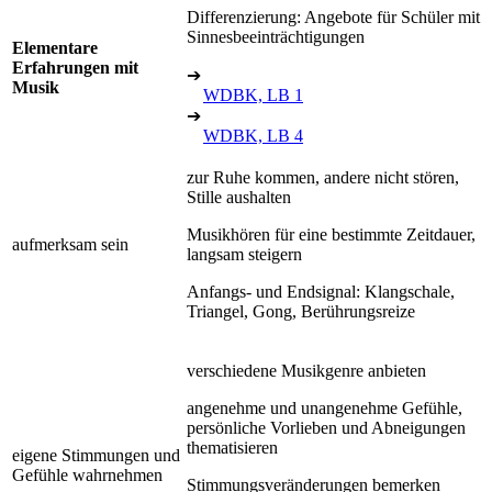
Differenzierung: Angebote für Schüler mit
Sinnesbeeinträchtigungen
Elementare
Erfahrungen mit
➔
Musik
WDBK, LB 1
➔
WDBK, LB 4
zur Ruhe kommen, andere nicht stören,
Stille aushalten
Musikhören für eine bestimmte Zeitdauer,
aufmerksam sein
langsam steigern
Anfangs- und Endsignal: Klangschale,
Triangel, Gong, Berührungsreize
verschiedene Musikgenre anbieten
angenehme und unangenehme Gefühle,
persönliche Vorlieben und Abneigungen
thematisieren
eigene Stimmungen und
Gefühle wahrnehmen
Stimmungsveränderungen bemerken