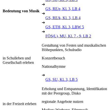
➔
GS, RE/e, Kl. 3, LB 4
Bedeutung von Musik
➔
GS, RE/k, Kl. 3, LB 4
➔
GS, ETH, Kl. 3, LBW 5
➔
FÖS(L), MU, Kl. 7 - 9, LB 2
Gestaltung von Festen und musikalischen
Höhepunkten, Schulradio
in Schulleben und
Konzertbesuch
Gesellschaft erleben
Nationalhymne
➔
GS, SU, Kl. 3, LB 5
Erholung und Entspannung, Identifikation
mit der Peergroup, Disko
regionale Angebote nutzen
in der Freizeit erleben
Medien: Werbung, Filmmusik