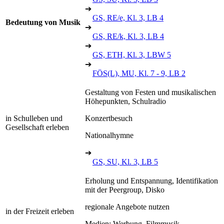
➔
GS, RE/e, Kl. 3, LB 4
Bedeutung von Musik
➔
GS, RE/k, Kl. 3, LB 4
➔
GS, ETH, Kl. 3, LBW 5
➔
FÖS(L), MU, Kl. 7 - 9, LB 2
Gestaltung von Festen und musikalischen
Höhepunkten, Schulradio
in Schulleben und
Konzertbesuch
Gesellschaft erleben
Nationalhymne
➔
GS, SU, Kl. 3, LB 5
Erholung und Entspannung, Identifikation
mit der Peergroup, Disko
regionale Angebote nutzen
in der Freizeit erleben
Medien: Werbung, Filmmusik