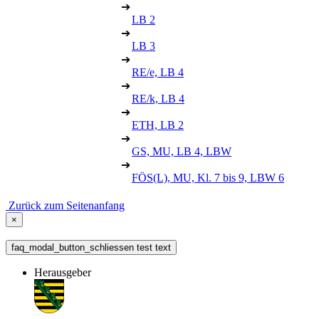
➔
LB 2
➔
LB 3
➔
RE/e, LB 4
➔
RE/k, LB 4
➔
ETH, LB 2
➔
GS, MU, LB 4, LBW
➔
FÖS(L), MU, Kl. 7 bis 9, LBW 6
Zurück zum Seitenanfang
×
faq_modal_button_schliessen test text
Herausgeber