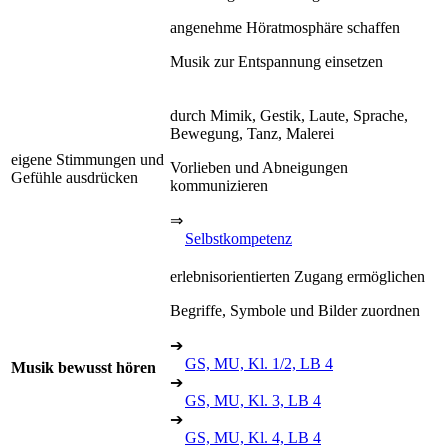
angenehme Höratmosphäre schaffen
Musik zur Entspannung einsetzen
durch Mimik, Gestik, Laute, Sprache,
Bewegung, Tanz, Malerei
eigene Stimmungen und
Vorlieben und Abneigungen
Gefühle ausdrücken
kommunizieren
⇒
Selbstkompetenz
erlebnisorientierten Zugang ermöglichen
Begriffe, Symbole und Bilder zuordnen
➔
GS, MU, Kl. 1/2, LB 4
Musik bewusst hören
➔
GS, MU, Kl. 3, LB 4
➔
GS, MU, Kl. 4, LB 4