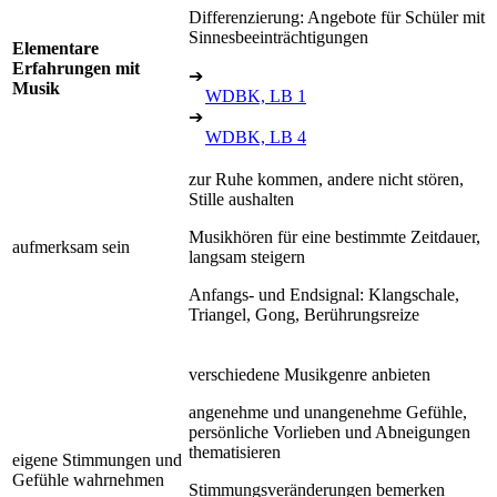
Differenzierung: Angebote für Schüler mit
Sinnesbeeinträchtigungen
Elementare
Erfahrungen mit
➔
Musik
WDBK, LB 1
➔
WDBK, LB 4
zur Ruhe kommen, andere nicht stören,
Stille aushalten
Musikhören für eine bestimmte Zeitdauer,
aufmerksam sein
langsam steigern
Anfangs- und Endsignal: Klangschale,
Triangel, Gong, Berührungsreize
verschiedene Musikgenre anbieten
angenehme und unangenehme Gefühle,
persönliche Vorlieben und Abneigungen
thematisieren
eigene Stimmungen und
Gefühle wahrnehmen
Stimmungsveränderungen bemerken