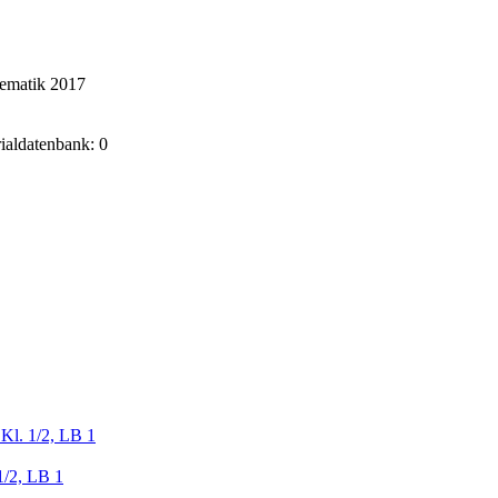
hematik 2017
rialdatenbank: 0
Kl. 1/2, LB 1
1/2, LB 1