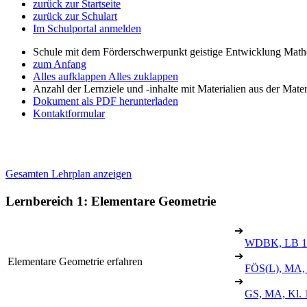
zurück zur Startseite
zurück zur Schulart
Im Schulportal anmelden
Schule mit dem Förderschwerpunkt geistige Entwicklung Mat
zum Anfang
Alles aufklappen
Alles zuklappen
Anzahl der Lernziele und -inhalte mit Materialien aus der Mate
Dokument als PDF herunterladen
Kontaktformular
Gesamten Lehrplan anzeigen
Lernbereich 1: Elementare Geometrie
➔
WDBK, LB 1
➔
Elementare Geometrie erfahren
FÖS(L), MA, 
➔
GS, MA, Kl. 