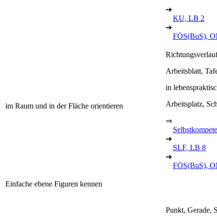
➔
KU, LB 2
➔
FÖS(BuS), O
Richtungsverlauf
Arbeitsblatt, Taf
in lebensprakti
Arbeitsplatz, Sc
im Raum und in der Fläche orientieren
⇒
Selbstkompet
➔
SLF, LB 8
➔
FÖS(BuS), O
Einfache ebene Figuren kennen
Punkt, Gerade, S