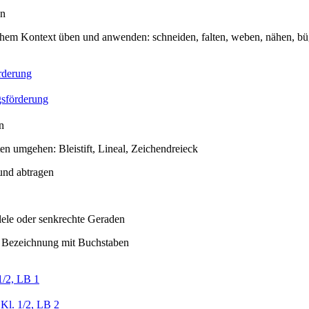
en
chem Kontext üben und anwenden: schneiden, falten, weben, nähen, büg
rderung
sförderung
n
en umgehen: Bleistift, Lineal, Zeichendreieck
und abtragen
lele oder senkrechte Geraden
: Bezeichnung mit Buchstaben
1/2, LB 1
Kl. 1/2, LB 2