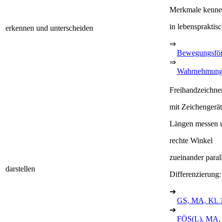
Merkmale kenn
in lebenspraktis
erkennen und unterscheiden
⇒
Bewegungsfö
⇒
Wahrnehmung
Freihandzeichne
mit Zeichengerät
Längen messen 
rechte Winkel
zueinander paral
darstellen
Differenzierung
➔
GS, MA, Kl. 
➔
FÖS(L), MA, 