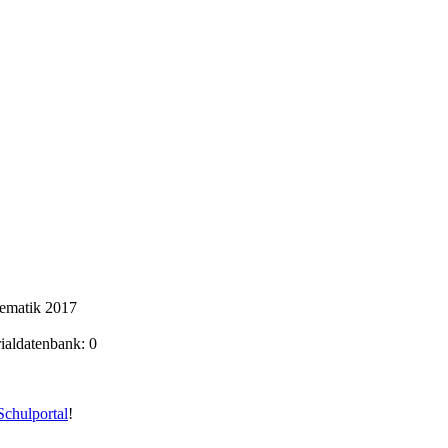
hematik 2017
rialdatenbank: 0
chulportal
!