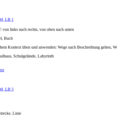
M, LB 1
: von links nach rechts, von oben nach unten
el, Buch
schem Kontext üben und anwenden: Wege nach Beschreibung gehen, Wege
hulhaus, Schulgelände, Labyrinth
enz
M, LB 5
trecke, Linie