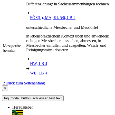
Differenzierung: in Sachzusammenhängen rechnen
➔
FÖS(L), MA, Kl. 5/6, LB 2
unterschiedliche Messbecher und Messlöffel
in lebenspraktischem Kontext üben und anwenden:
richtigen Messbecher aussuchen, abmessen, in
Messbecher einfüllen und ausgießen, Wasch- und
Messgeräte
Reinigungsmittel dosieren
benutzen
➔
HW, LB 4
➔
WE, LB 4
Zurück zum Seitenanfang
×
faq_modal_button_schliessen test text
Herausgeber