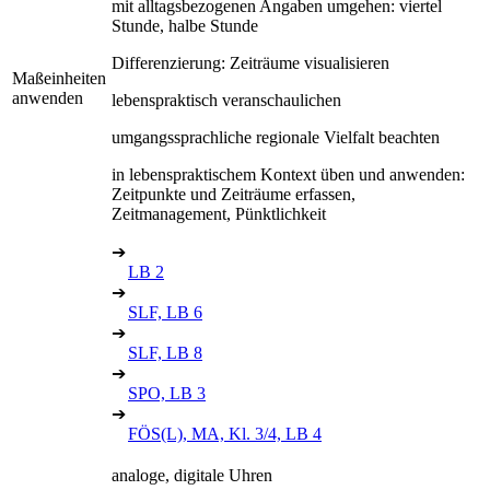
mit alltagsbezogenen Angaben umgehen: viertel
Stunde, halbe Stunde
Differenzierung: Zeiträume visualisieren
Maßeinheiten
anwenden
lebenspraktisch veranschaulichen
umgangssprachliche regionale Vielfalt beachten
in lebenspraktischem Kontext üben und anwenden:
Zeitpunkte und Zeiträume erfassen,
Zeitmanagement, Pünktlichkeit
➔
LB 2
➔
SLF, LB 6
➔
SLF, LB 8
➔
SPO, LB 3
➔
FÖS(L), MA, Kl. 3/4, LB 4
analoge, digitale Uhren