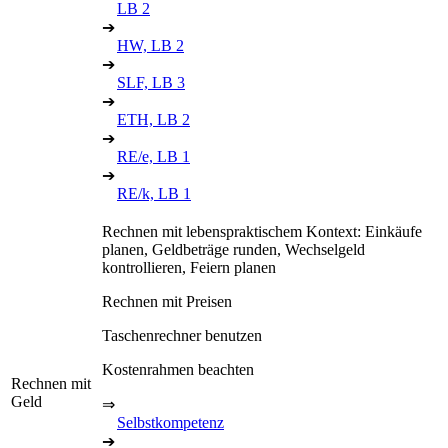
LB 2
➔
HW, LB 2
➔
SLF, LB 3
➔
ETH, LB 2
➔
RE/e, LB 1
➔
RE/k, LB 1
Rechnen mit lebenspraktischem Kontext: Einkäufe
planen, Geldbeträge runden, Wechselgeld
kontrollieren, Feiern planen
Rechnen mit Preisen
Taschenrechner benutzen
Kostenrahmen beachten
Rechnen mit
Geld
⇒
Selbstkompetenz
➔