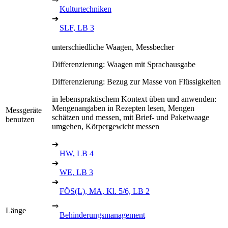
Kulturtechniken
➔
SLF, LB 3
unterschiedliche Waagen, Messbecher
Differenzierung: Waagen mit Sprachausgabe
Differenzierung: Bezug zur Masse von Flüssigkeiten
in lebenspraktischem Kontext üben und anwenden:
Mengenangaben in Rezepten lesen, Mengen
Messgeräte
schätzen und messen, mit Brief- und Paketwaage
benutzen
umgehen, Körpergewicht messen
➔
HW, LB 4
➔
WE, LB 3
➔
FÖS(L), MA, Kl. 5/6, LB 2
⇒
Länge
Behinderungsmanagement