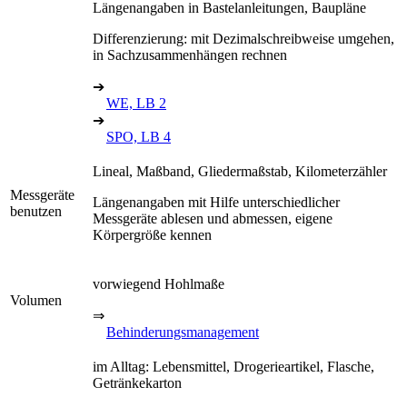
Längenangaben in Bastelanleitungen, Baupläne
Differenzierung: mit Dezimalschreibweise umgehen,
in Sachzusammenhängen rechnen
➔
WE, LB 2
➔
SPO, LB 4
Lineal, Maßband, Gliedermaßstab, Kilometerzähler
Messgeräte
Längenangaben mit Hilfe unterschiedlicher
benutzen
Messgeräte ablesen und abmessen, eigene
Körpergröße kennen
vorwiegend Hohlmaße
Volumen
⇒
Behinderungsmanagement
im Alltag: Lebensmittel, Drogerieartikel, Flasche,
Getränkekarton