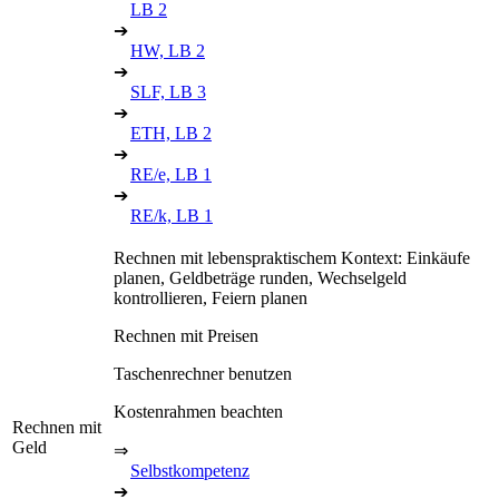
LB 2
➔
HW, LB 2
➔
SLF, LB 3
➔
ETH, LB 2
➔
RE/e, LB 1
➔
RE/k, LB 1
Rechnen mit lebenspraktischem Kontext: Einkäufe
planen, Geldbeträge runden, Wechselgeld
kontrollieren, Feiern planen
Rechnen mit Preisen
Taschenrechner benutzen
Kostenrahmen beachten
Rechnen mit
Geld
⇒
Selbstkompetenz
➔