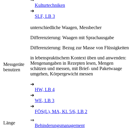
Kulturtechniken
➔
SLF, LB 3
unterschiedliche Waagen, Messbecher
Differenzierung: Waagen mit Sprachausgabe
Differenzierung: Bezug zur Masse von Flüssigkeiten
in lebenspraktischem Kontext üben und anwenden:
Mengenangaben in Rezepten lesen, Mengen
Messgeräte
schätzen und messen, mit Brief- und Paketwaage
benutzen
umgehen, Körpergewicht messen
➔
HW, LB 4
➔
WE, LB 3
➔
FÖS(L), MA, Kl. 5/6, LB 2
⇒
Länge
Behinderungsmanagement