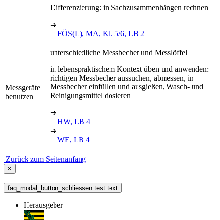
Differenzierung: in Sachzusammenhängen rechnen
➔
FÖS(L), MA, Kl. 5/6, LB 2
unterschiedliche Messbecher und Messlöffel
in lebenspraktischem Kontext üben und anwenden:
richtigen Messbecher aussuchen, abmessen, in
Messbecher einfüllen und ausgießen, Wasch- und
Messgeräte
Reinigungsmittel dosieren
benutzen
➔
HW, LB 4
➔
WE, LB 4
Zurück zum Seitenanfang
×
faq_modal_button_schliessen test text
Herausgeber