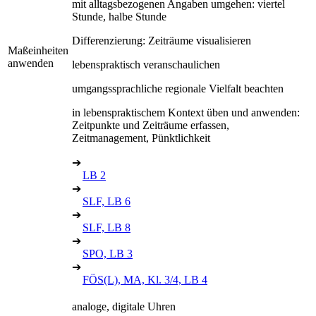
mit alltagsbezogenen Angaben umgehen: viertel
Stunde, halbe Stunde
Differenzierung: Zeiträume visualisieren
Maßeinheiten
anwenden
lebenspraktisch veranschaulichen
umgangssprachliche regionale Vielfalt beachten
in lebenspraktischem Kontext üben und anwenden:
Zeitpunkte und Zeiträume erfassen,
Zeitmanagement, Pünktlichkeit
➔
LB 2
➔
SLF, LB 6
➔
SLF, LB 8
➔
SPO, LB 3
➔
FÖS(L), MA, Kl. 3/4, LB 4
analoge, digitale Uhren