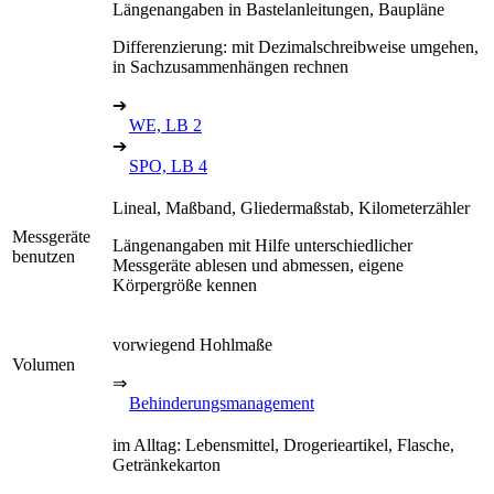
Längenangaben in Bastelanleitungen, Baupläne
Differenzierung: mit Dezimalschreibweise umgehen,
in Sachzusammenhängen rechnen
➔
WE, LB 2
➔
SPO, LB 4
Lineal, Maßband, Gliedermaßstab, Kilometerzähler
Messgeräte
Längenangaben mit Hilfe unterschiedlicher
benutzen
Messgeräte ablesen und abmessen, eigene
Körpergröße kennen
vorwiegend Hohlmaße
Volumen
⇒
Behinderungsmanagement
im Alltag: Lebensmittel, Drogerieartikel, Flasche,
Getränkekarton