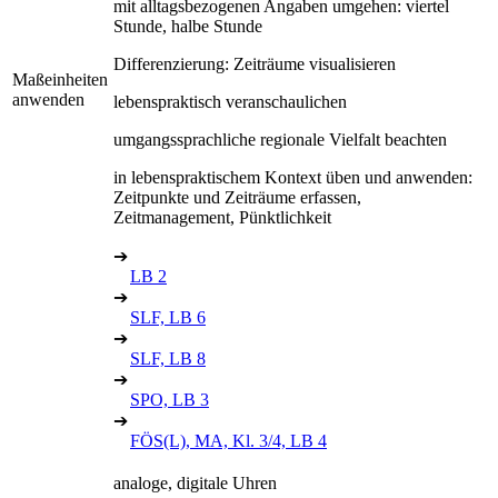
mit alltagsbezogenen Angaben umgehen: viertel
Stunde, halbe Stunde
Differenzierung: Zeiträume visualisieren
Maßeinheiten
anwenden
lebenspraktisch veranschaulichen
umgangssprachliche regionale Vielfalt beachten
in lebenspraktischem Kontext üben und anwenden:
Zeitpunkte und Zeiträume erfassen,
Zeitmanagement, Pünktlichkeit
➔
LB 2
➔
SLF, LB 6
➔
SLF, LB 8
➔
SPO, LB 3
➔
FÖS(L), MA, Kl. 3/4, LB 4
analoge, digitale Uhren