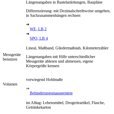
Längenangaben in Bastelanleitungen, Baupläne
Differenzierung: mit Dezimalschreibweise umgehen,
in Sachzusammenhängen rechnen
➔
WE, LB 2
➔
SPO, LB 4
Lineal, Maßband, Gliedermaßstab, Kilometerzähler
Messgeräte
Längenangaben mit Hilfe unterschiedlicher
benutzen
Messgeräte ablesen und abmessen, eigene
Körpergröße kennen
vorwiegend Hohlmaße
Volumen
⇒
Behinderungsmanagement
im Alltag: Lebensmittel, Drogerieartikel, Flasche,
Getränkekarton