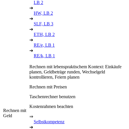
LB 2
➔
HW, LB 2
➔
SLF, LB 3
➔
ETH, LB 2
➔
RE/e, LB 1
➔
RE/k, LB 1
Rechnen mit lebenspraktischem Kontext: Einkäufe
planen, Geldbeträge runden, Wechselgeld
kontrollieren, Feiern planen
Rechnen mit Preisen
Taschenrechner benutzen
Kostenrahmen beachten
Rechnen mit
Geld
⇒
Selbstkompetenz
➔