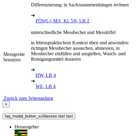
Differenzierung: in Sachzusammenhängen rechnen
➔
FÖS(L), MA, Kl. 5/6, LB 2
unterschiedliche Messbecher und Messlöffel
in lebenspraktischem Kontext üben und anwenden:
richtigen Messbecher aussuchen, abmessen, in
Messbecher einfüllen und ausgießen, Wasch- und
Messgeräte
Reinigungsmittel dosieren
benutzen
➔
HW, LB 4
➔
WE, LB 4
Zurück zum Seitenanfang
×
faq_modal_button_schliessen test text
Herausgeber