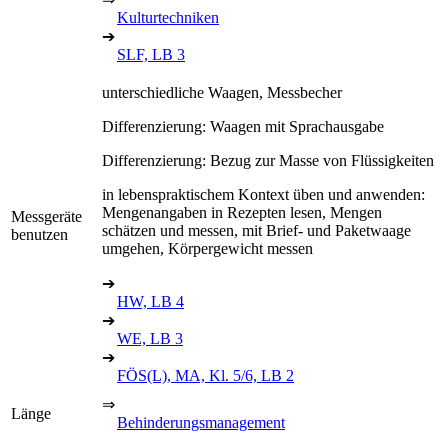
Kulturtechniken
➔
SLF, LB 3
unterschiedliche Waagen, Messbecher
Differenzierung: Waagen mit Sprachausgabe
Differenzierung: Bezug zur Masse von Flüssigkeiten
in lebenspraktischem Kontext üben und anwenden:
Mengenangaben in Rezepten lesen, Mengen
Messgeräte
schätzen und messen, mit Brief- und Paketwaage
benutzen
umgehen, Körpergewicht messen
➔
HW, LB 4
➔
WE, LB 3
➔
FÖS(L), MA, Kl. 5/6, LB 2
⇒
Länge
Behinderungsmanagement