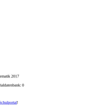
hematik 2017
rialdatenbank: 0
chulportal
!