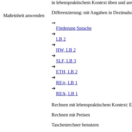
in lebenspraktischem Kontext üben und anw
Differenzierung: mit Angaben in Dezimals
Maßeinheit anwenden
⇒
Förderung Sprache
➔
LB 2
➔
HW, LB 2
➔
SLF, LB 3
➔
ETH, LB 2
➔
RE/e, LB 1
➔
RE/k, LB 1
Rechnen mit lebenspraktischem Kontext: Ei
Rechnen mit Preisen
Taschenrechner benutzen