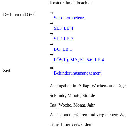
Kostenrahmen beachten
⇒
Rechnen mit Geld
Selbstkompetenz
➔
SLF, LB 4
➔
SLF, LB 7
➔
BO, LB 1
➔
FÖS(L), MA, Kl. 5/6, LB 4
⇒
Zeit
Behinderungsmanagement
Zeitangaben im Alltag: Wochen- und Tages
Sekunde, Minute, Stunde
Tag, Woche, Monat, Jahr
Zeitspannen erfahren und vergleichen: Weg
Time Timer verwenden