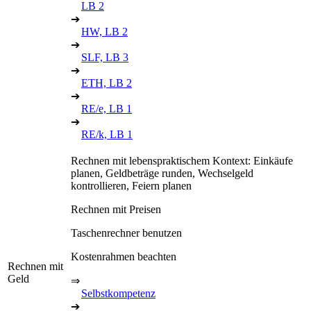
LB 2
➔
HW, LB 2
➔
SLF, LB 3
➔
ETH, LB 2
➔
RE/e, LB 1
➔
RE/k, LB 1
Rechnen mit lebenspraktischem Kontext: Einkäufe
planen, Geldbeträge runden, Wechselgeld
kontrollieren, Feiern planen
Rechnen mit Preisen
Taschenrechner benutzen
Kostenrahmen beachten
Rechnen mit
Geld
⇒
Selbstkompetenz
➔