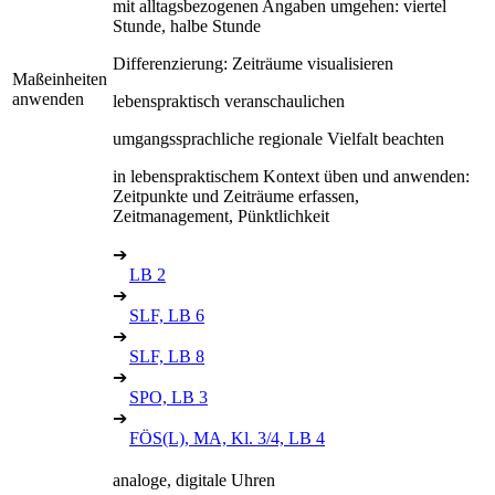
mit alltagsbezogenen Angaben umgehen: viertel
Stunde, halbe Stunde
Differenzierung: Zeiträume visualisieren
Maßeinheiten
anwenden
lebenspraktisch veranschaulichen
umgangssprachliche regionale Vielfalt beachten
in lebenspraktischem Kontext üben und anwenden:
Zeitpunkte und Zeiträume erfassen,
Zeitmanagement, Pünktlichkeit
➔
LB 2
➔
SLF, LB 6
➔
SLF, LB 8
➔
SPO, LB 3
➔
FÖS(L), MA, Kl. 3/4, LB 4
analoge, digitale Uhren