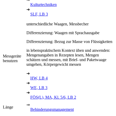
Kulturtechniken
➔
SLF, LB 3
unterschiedliche Waagen, Messbecher
Differenzierung: Waagen mit Sprachausgabe
Differenzierung: Bezug zur Masse von Flüssigkeiten
in lebenspraktischem Kontext üben und anwenden:
Mengenangaben in Rezepten lesen, Mengen
Messgeräte
schätzen und messen, mit Brief- und Paketwaage
benutzen
umgehen, Körpergewicht messen
➔
HW, LB 4
➔
WE, LB 3
➔
FÖS(L), MA, Kl. 5/6, LB 2
⇒
Länge
Behinderungsmanagement