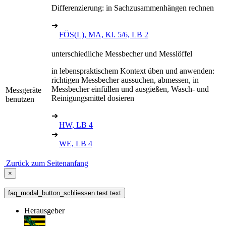
Differenzierung: in Sachzusammenhängen rechnen
➔
FÖS(L), MA, Kl. 5/6, LB 2
unterschiedliche Messbecher und Messlöffel
in lebenspraktischem Kontext üben und anwenden:
richtigen Messbecher aussuchen, abmessen, in
Messbecher einfüllen und ausgießen, Wasch- und
Messgeräte
Reinigungsmittel dosieren
benutzen
➔
HW, LB 4
➔
WE, LB 4
Zurück zum Seitenanfang
×
faq_modal_button_schliessen test text
Herausgeber