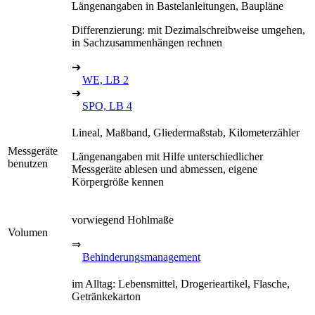
Längenangaben in Bastelanleitungen, Baupläne
Differenzierung: mit Dezimalschreibweise umgehen,
in Sachzusammenhängen rechnen
➔
WE, LB 2
➔
SPO, LB 4
Lineal, Maßband, Gliedermaßstab, Kilometerzähler
Messgeräte
Längenangaben mit Hilfe unterschiedlicher
benutzen
Messgeräte ablesen und abmessen, eigene
Körpergröße kennen
vorwiegend Hohlmaße
Volumen
⇒
Behinderungsmanagement
im Alltag: Lebensmittel, Drogerieartikel, Flasche,
Getränkekarton