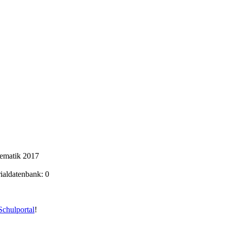
hematik 2017
rialdatenbank: 0
chulportal
!