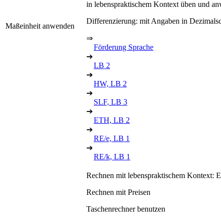
in lebenspraktischem Kontext üben und anw
Differenzierung: mit Angaben in Dezimals
Maßeinheit anwenden
⇒
Förderung Sprache
➔
LB 2
➔
HW, LB 2
➔
SLF, LB 3
➔
ETH, LB 2
➔
RE/e, LB 1
➔
RE/k, LB 1
Rechnen mit lebenspraktischem Kontext: Ei
Rechnen mit Preisen
Taschenrechner benutzen