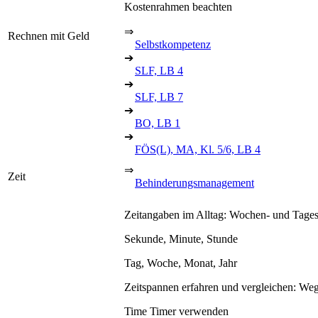
Kostenrahmen beachten
⇒
Rechnen mit Geld
Selbstkompetenz
➔
SLF, LB 4
➔
SLF, LB 7
➔
BO, LB 1
➔
FÖS(L), MA, Kl. 5/6, LB 4
⇒
Zeit
Behinderungsmanagement
Zeitangaben im Alltag: Wochen- und Tages
Sekunde, Minute, Stunde
Tag, Woche, Monat, Jahr
Zeitspannen erfahren und vergleichen: Weg
Time Timer verwenden