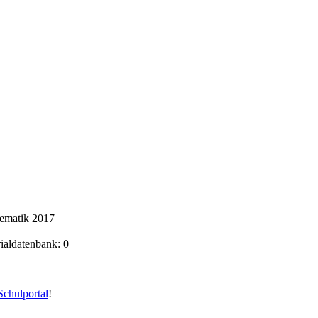
hematik 2017
rialdatenbank: 0
chulportal
!