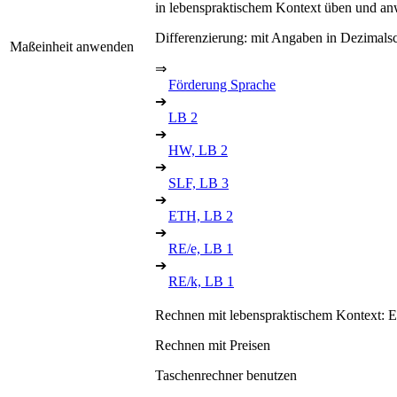
in lebenspraktischem Kontext üben und anw
Differenzierung: mit Angaben in Dezimals
Maßeinheit anwenden
⇒
Förderung Sprache
➔
LB 2
➔
HW, LB 2
➔
SLF, LB 3
➔
ETH, LB 2
➔
RE/e, LB 1
➔
RE/k, LB 1
Rechnen mit lebenspraktischem Kontext: Ei
Rechnen mit Preisen
Taschenrechner benutzen