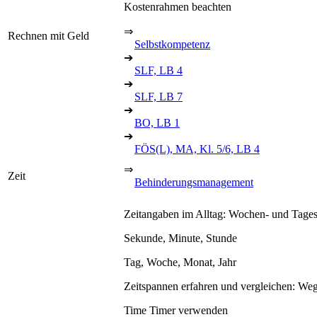
Kostenrahmen beachten
⇒
Rechnen mit Geld
Selbstkompetenz
➔
SLF, LB 4
➔
SLF, LB 7
➔
BO, LB 1
➔
FÖS(L), MA, Kl. 5/6, LB 4
⇒
Zeit
Behinderungsmanagement
Zeitangaben im Alltag: Wochen- und Tages
Sekunde, Minute, Stunde
Tag, Woche, Monat, Jahr
Zeitspannen erfahren und vergleichen: Weg
Time Timer verwenden