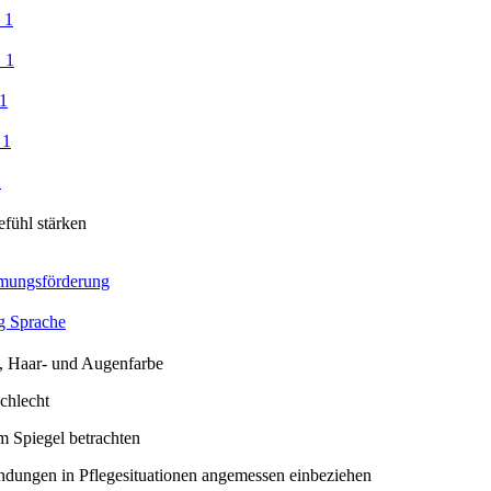
 1
 1
1
 1
1
efühl stärken
mungsförderung
g Sprache
, Haar- und Augenfarbe
chlecht
im Spiegel betrachten
dungen in Pflegesituationen angemessen einbeziehen