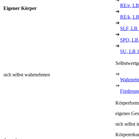
RE/e, LB
Eigener Körper
➔
RE/k, LB
➔
SLF, LB 
➔
SPO, LB
➔
SU, LB 
Selbstwertg
⇒
sich selbst wahrnehmen
Wahrneh
⇒
Förderun
Körperform
eigenes Ges
sich selbst 
Körpererkun