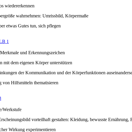
tos wiedererkennen
pergröße wahrnehmen: Umrissbild, Körpermaße
er etwas Gutes tun, sich pflegen
LB 1
e Merkmale und Erkennungszeichen
ion mit dem eigenen Körper unterstützen
änkungen der Kommunikation und der Körperfunktionen auseinanders
von Hilfsmitteln thematisieren
3
e/Werkstufe
Erscheinungsbild vorteilhaft gestalten: Kleidung, bewusste Ernährung,
icher Wirkung experimentieren