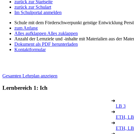
zurück zur Startseite
zurück zur Schulart
Im Schulportal anmelden
Schule mit dem Förderschwerpunkt geistige Entwicklung Persö
zum Anfang
Alles aufklappen
Alles zuklappen
Anzahl der Lernziele und -inhalte mit Materialien aus der Mate
Dokument als PDF herunterladen
Kontaktformular
Gesamten Lehrplan anzeigen
Lernbereich 1: Ich
➔
LB 3
➔
ETH, LB
➔
ETH, LB
➔