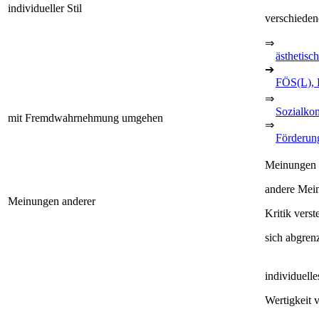
individueller Stil
verschiedene
⇒
ästhetisc
➔
FÖS(L), 
⇒
Sozialko
mit Fremdwahrnehmung umgehen
⇒
Förderung
Meinungen 
andere Mei
Meinungen anderer
Kritik verst
sich abgren
individuelle
Wertigkeit 