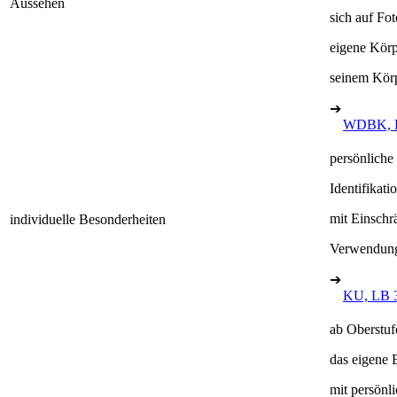
Aussehen
sich auf Fo
eigene Kör
seinem Körp
➔
WDBK, 
persönlich
Identifikat
mit Einschr
individuelle Besonderheiten
Verwendung 
➔
KU, LB 
ab Oberstuf
das eigene 
mit persönl