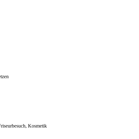
etzen
 Friseurbesuch, Kosmetik