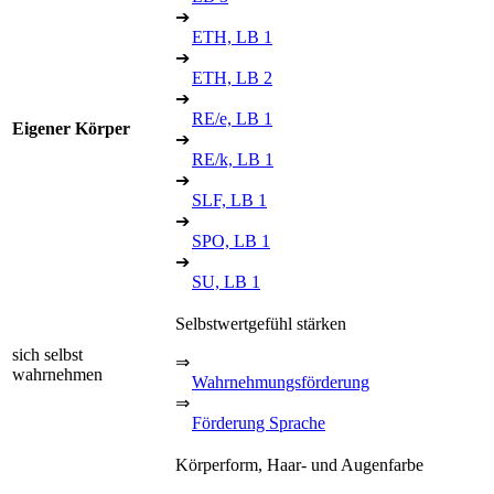
➔
ETH, LB 1
➔
ETH, LB 2
➔
RE/e, LB 1
Eigener Körper
➔
RE/k, LB 1
➔
SLF, LB 1
➔
SPO, LB 1
➔
SU, LB 1
Selbstwertgefühl stärken
sich selbst
⇒
wahrnehmen
Wahrnehmungsförderung
⇒
Förderung Sprache
Körperform, Haar- und Augenfarbe