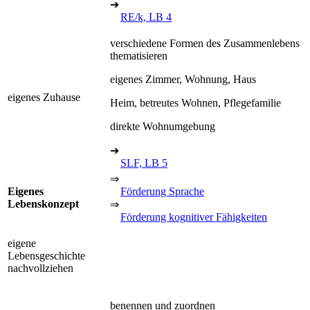
➔
RE/k, LB 4
verschiedene Formen des Zusammenlebens
thematisieren
eigenes Zimmer, Wohnung, Haus
eigenes Zuhause
Heim, betreutes Wohnen, Pflegefamilie
direkte Wohnumgebung
➔
SLF, LB 5
⇒
Eigenes
Förderung Sprache
Lebenskonzept
⇒
Förderung kognitiver Fähigkeiten
eigene
Lebensgeschichte
nachvollziehen
benennen und zuordnen