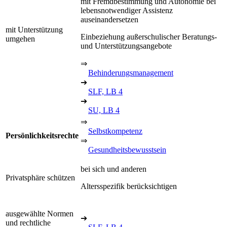
mit Fremdbestimmung und Autonomie bei
lebensnotwendiger Assistenz
auseinandersetzen
mit Unterstützung
Einbeziehung außerschulischer Beratungs-
umgehen
und Unterstützungsangebote
⇒
Behinderungsmanagement
➔
SLF, LB 4
➔
SU, LB 4
⇒
Selbstkompetenz
Persönlichkeitsrechte
⇒
Gesundheitsbewusstsein
bei sich und anderen
Privatsphäre schützen
Altersspezifik berücksichtigen
ausgewählte Normen
➔
und rechtliche