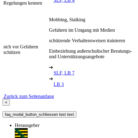
SLF, LB 4
Regelungen kennen
Mobbing, Stalking
Gefahren im Umgang mit Medien
schützende Verhaltensweisen trainieren
sich vor Gefahren
Einbeziehung außerschulischer Beratungs-
schützen
und Unterstützungsangebote
➔
SLF, LB 7
➔
LB 3
Zurück zum Seitenanfang
×
faq_modal_button_schliessen test text
Herausgeber