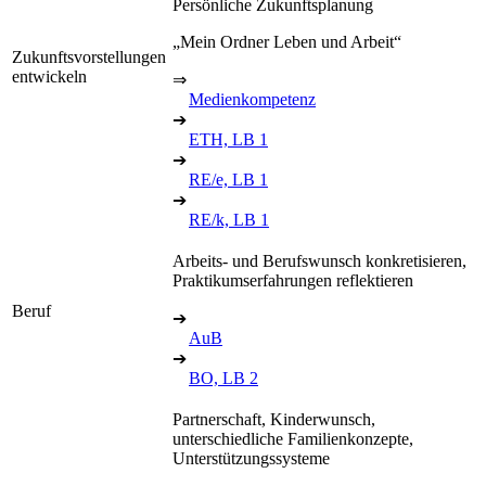
Persönliche Zukunftsplanung
„Mein Ordner Leben und Arbeit“
Zukunftsvorstellungen
entwickeln
⇒
Medienkompetenz
➔
ETH, LB 1
➔
RE/e, LB 1
➔
RE/k, LB 1
Arbeits- und Berufswunsch konkretisieren,
Praktikumserfahrungen reflektieren
Beruf
➔
AuB
➔
BO, LB 2
Partnerschaft, Kinderwunsch,
unterschiedliche Familienkonzepte,
Unterstützungssysteme