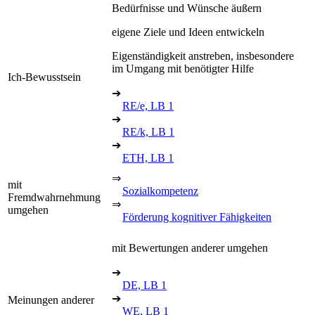
Bedürfnisse und Wünsche äußern
eigene Ziele und Ideen entwickeln
Eigenständigkeit anstreben, insbesondere
im Umgang mit benötigter Hilfe
Ich-Bewusstsein
➔
RE/e, LB 1
➔
RE/k, LB 1
➔
ETH, LB 1
⇒
mit
Sozialkompetenz
Fremdwahrnehmung
⇒
umgehen
Förderung kognitiver Fähigkeiten
mit Bewertungen anderer umgehen
➔
DE, LB 1
➔
Meinungen anderer
WE, LB 1