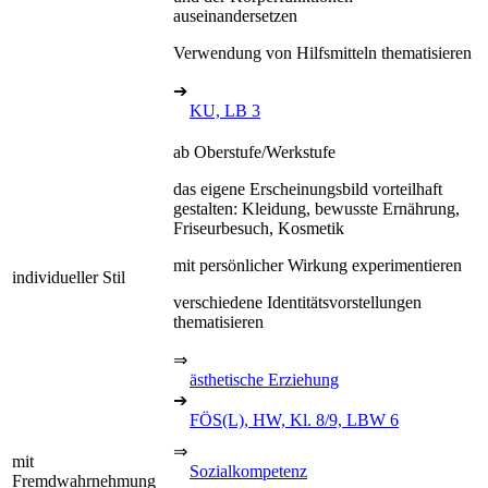
auseinandersetzen
Verwendung von Hilfsmitteln thematisieren
➔
KU, LB 3
ab Oberstufe/Werkstufe
das eigene Erscheinungsbild vorteilhaft
gestalten: Kleidung, bewusste Ernährung,
Friseurbesuch, Kosmetik
mit persönlicher Wirkung experimentieren
individueller Stil
verschiedene Identitätsvorstellungen
thematisieren
⇒
ästhetische Erziehung
➔
FÖS(L), HW, Kl. 8/9, LBW 6
⇒
mit
Sozialkompetenz
Fremdwahrnehmung