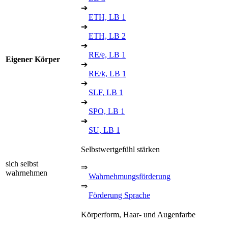
➔
ETH, LB 1
➔
ETH, LB 2
➔
RE/e, LB 1
Eigener Körper
➔
RE/k, LB 1
➔
SLF, LB 1
➔
SPO, LB 1
➔
SU, LB 1
Selbstwertgefühl stärken
sich selbst
⇒
wahrnehmen
Wahrnehmungsförderung
⇒
Förderung Sprache
Körperform, Haar- und Augenfarbe