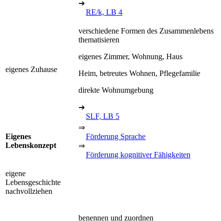
➔
RE/k, LB 4
verschiedene Formen des Zusammenlebens
thematisieren
eigenes Zimmer, Wohnung, Haus
eigenes Zuhause
Heim, betreutes Wohnen, Pflegefamilie
direkte Wohnumgebung
➔
SLF, LB 5
⇒
Eigenes
Förderung Sprache
Lebenskonzept
⇒
Förderung kognitiver Fähigkeiten
eigene
Lebensgeschichte
nachvollziehen
benennen und zuordnen