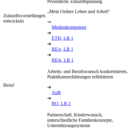
Persönliche Zukunftsplanung
„Mein Ordner Leben und Arbeit“
Zukunftsvorstellungen
entwickeln
⇒
Medienkompetenz
➔
ETH, LB 1
➔
RE/e, LB 1
➔
RE/k, LB 1
Arbeits- und Berufswunsch konkretisieren,
Praktikumserfahrungen reflektieren
Beruf
➔
AuB
➔
BO, LB 2
Partnerschaft, Kinderwunsch,
unterschiedliche Familienkonzepte,
Unterstützungssysteme