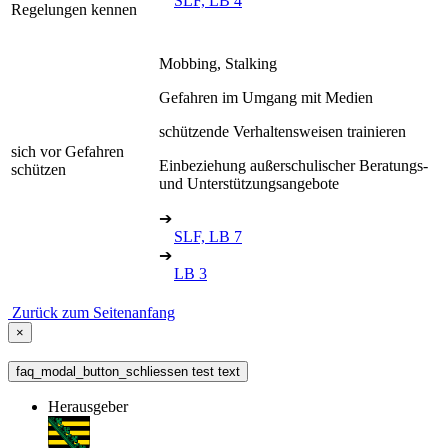
SLF, LB 4
Regelungen kennen
Mobbing, Stalking
Gefahren im Umgang mit Medien
schützende Verhaltensweisen trainieren
sich vor Gefahren
Einbeziehung außerschulischer Beratungs-
schützen
und Unterstützungsangebote
➔
SLF, LB 7
➔
LB 3
Zurück zum Seitenanfang
×
faq_modal_button_schliessen test text
Herausgeber