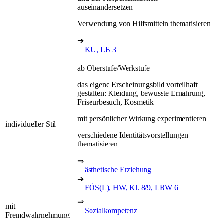
auseinandersetzen
Verwendung von Hilfsmitteln thematisieren
➔
KU, LB 3
ab Oberstufe/Werkstufe
das eigene Erscheinungsbild vorteilhaft
gestalten: Kleidung, bewusste Ernährung,
Friseurbesuch, Kosmetik
mit persönlicher Wirkung experimentieren
individueller Stil
verschiedene Identitätsvorstellungen
thematisieren
⇒
ästhetische Erziehung
➔
FÖS(L), HW, Kl. 8/9, LBW 6
⇒
mit
Sozialkompetenz
Fremdwahrnehmung