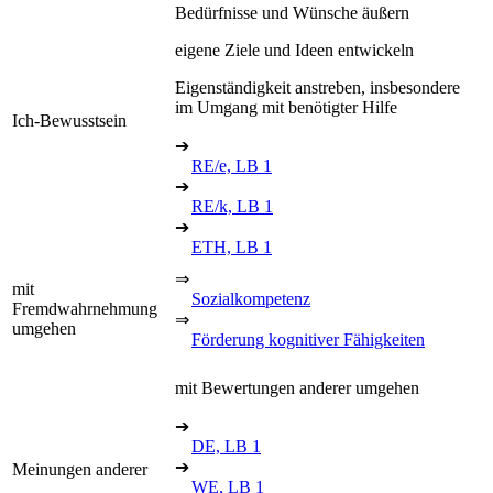
Bedürfnisse und Wünsche äußern
eigene Ziele und Ideen entwickeln
Eigenständigkeit anstreben, insbesondere
im Umgang mit benötigter Hilfe
Ich-Bewusstsein
➔
RE/e, LB 1
➔
RE/k, LB 1
➔
ETH, LB 1
⇒
mit
Sozialkompetenz
Fremdwahrnehmung
⇒
umgehen
Förderung kognitiver Fähigkeiten
mit Bewertungen anderer umgehen
➔
DE, LB 1
➔
Meinungen anderer
WE, LB 1