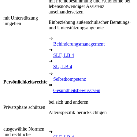
mit Fremdbestimmung und Autonomie bei
lebensnotwendiger Assistenz
auseinandersetzen
mit Unterstützung
Einbeziehung außerschulischer Beratungs-
umgehen
und Unterstützungsangebote
⇒
Behinderungsmanagement
➔
SLF, LB 4
➔
SU, LB 4
⇒
Selbstkompetenz
Persönlichkeitsrechte
⇒
Gesundheitsbewusstsein
bei sich und anderen
Privatsphäre schützen
Altersspezifik berücksichtigen
ausgewählte Normen
➔
und rechtliche