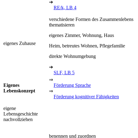
➔
RE/k, LB 4
verschiedene Formen des Zusammenlebens
thematisieren
eigenes Zimmer, Wohnung, Haus
eigenes Zuhause
Heim, betreutes Wohnen, Pflegefamilie
direkte Wohnumgebung
➔
SLF, LB 5
⇒
Eigenes
Förderung Sprache
Lebenskonzept
⇒
Förderung kognitiver Fähigkeiten
eigene
Lebensgeschichte
nachvollziehen
benennen und zuordnen