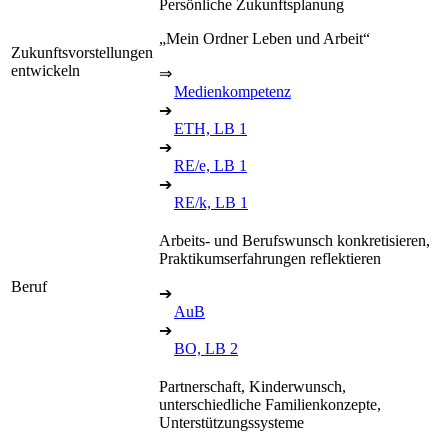
Persönliche Zukunftsplanung
„Mein Ordner Leben und Arbeit“
Zukunftsvorstellungen
entwickeln
⇒
Medienkompetenz
➔
ETH, LB 1
➔
RE/e, LB 1
➔
RE/k, LB 1
Arbeits- und Berufswunsch konkretisieren,
Praktikumserfahrungen reflektieren
Beruf
➔
AuB
➔
BO, LB 2
Partnerschaft, Kinderwunsch,
unterschiedliche Familienkonzepte,
Unterstützungssysteme