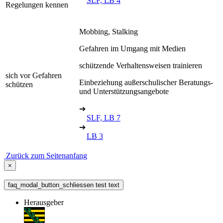
SLF, LB 4
Regelungen kennen
Mobbing, Stalking
Gefahren im Umgang mit Medien
schützende Verhaltensweisen trainieren
sich vor Gefahren
Einbeziehung außerschulischer Beratungs-
schützen
und Unterstützungsangebote
➔
SLF, LB 7
➔
LB 3
Zurück zum Seitenanfang
×
faq_modal_button_schliessen test text
Herausgeber