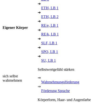
➔
ETH, LB 1
➔
ETH, LB 2
➔
RE/e, LB 1
Eigener Körper
➔
RE/k, LB 1
➔
SLF, LB 1
➔
SPO, LB 1
➔
SU, LB 1
Selbstwertgefühl stärken
sich selbst
⇒
wahrnehmen
Wahrnehmungsförderung
⇒
Förderung Sprache
Körperform, Haar- und Augenfarbe