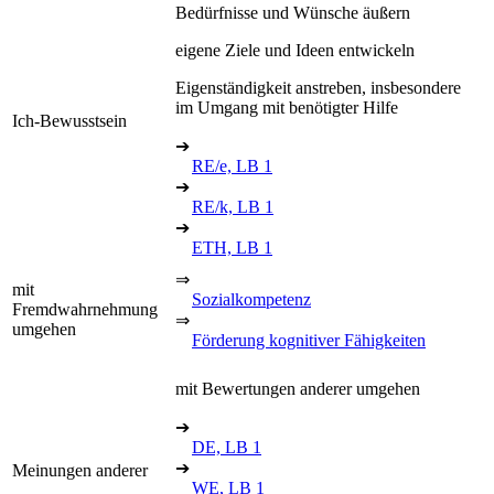
Bedürfnisse und Wünsche äußern
eigene Ziele und Ideen entwickeln
Eigenständigkeit anstreben, insbesondere
im Umgang mit benötigter Hilfe
Ich-Bewusstsein
➔
RE/e, LB 1
➔
RE/k, LB 1
➔
ETH, LB 1
⇒
mit
Sozialkompetenz
Fremdwahrnehmung
⇒
umgehen
Förderung kognitiver Fähigkeiten
mit Bewertungen anderer umgehen
➔
DE, LB 1
➔
Meinungen anderer
WE, LB 1