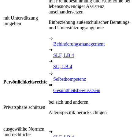
mit Fremdbestimmung und Autonomie bei
lebensnotwendiger Assistenz
auseinandersetzen
mit Unterstützung
Einbeziehung außerschulischer Beratungs-
umgehen
und Unterstützungsangebote
⇒
Behinderungsmanagement
➔
SLF, LB 4
➔
SU, LB 4
⇒
Selbstkompetenz
Persönlichkeitsrechte
⇒
Gesundheitsbewusstsein
bei sich und anderen
Privatsphäre schützen
Altersspezifik berücksichtigen
ausgewählte Normen
➔
und rechtliche