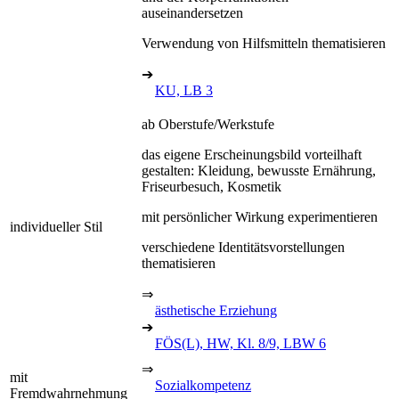
auseinandersetzen
Verwendung von Hilfsmitteln thematisieren
➔
KU, LB 3
ab Oberstufe/Werkstufe
das eigene Erscheinungsbild vorteilhaft
gestalten: Kleidung, bewusste Ernährung,
Friseurbesuch, Kosmetik
mit persönlicher Wirkung experimentieren
individueller Stil
verschiedene Identitätsvorstellungen
thematisieren
⇒
ästhetische Erziehung
➔
FÖS(L), HW, Kl. 8/9, LBW 6
⇒
mit
Sozialkompetenz
Fremdwahrnehmung