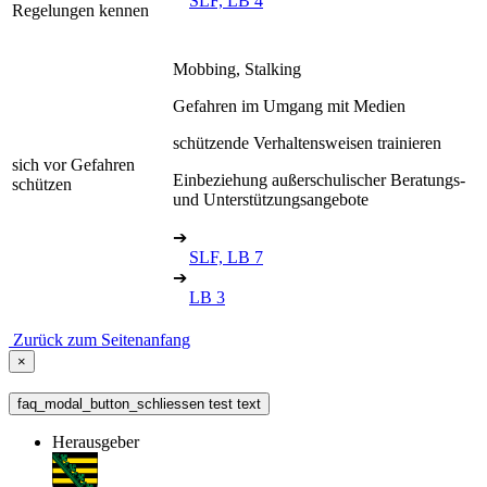
SLF, LB 4
Regelungen kennen
Mobbing, Stalking
Gefahren im Umgang mit Medien
schützende Verhaltensweisen trainieren
sich vor Gefahren
Einbeziehung außerschulischer Beratungs-
schützen
und Unterstützungsangebote
➔
SLF, LB 7
➔
LB 3
Zurück zum Seitenanfang
×
faq_modal_button_schliessen test text
Herausgeber