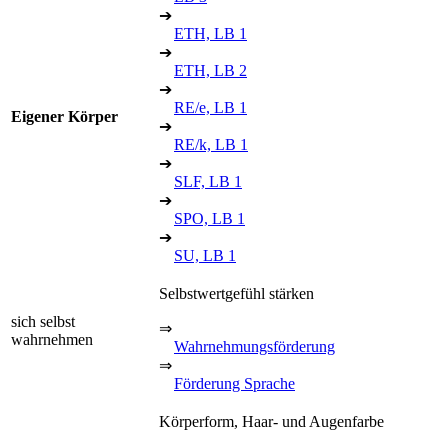
➔
ETH, LB 1
➔
ETH, LB 2
➔
RE/e, LB 1
Eigener Körper
➔
RE/k, LB 1
➔
SLF, LB 1
➔
SPO, LB 1
➔
SU, LB 1
Selbstwertgefühl stärken
sich selbst
⇒
wahrnehmen
Wahrnehmungsförderung
⇒
Förderung Sprache
Körperform, Haar- und Augenfarbe