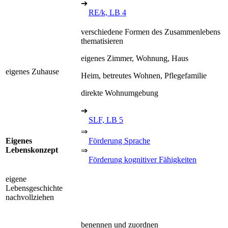
➔
RE/k, LB 4
verschiedene Formen des Zusammenlebens
thematisieren
eigenes Zimmer, Wohnung, Haus
eigenes Zuhause
Heim, betreutes Wohnen, Pflegefamilie
direkte Wohnumgebung
➔
SLF, LB 5
⇒
Eigenes
Förderung Sprache
Lebenskonzept
⇒
Förderung kognitiver Fähigkeiten
eigene
Lebensgeschichte
nachvollziehen
benennen und zuordnen