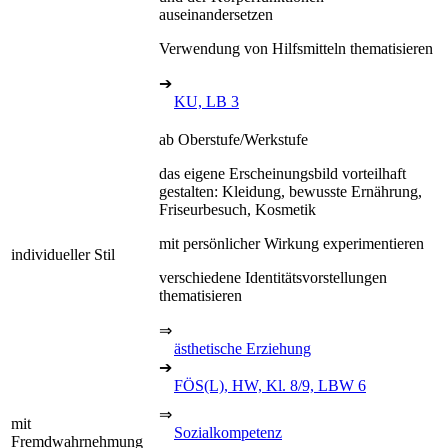
auseinandersetzen
Verwendung von Hilfsmitteln thematisieren
➔
KU, LB 3
ab Oberstufe/Werkstufe
das eigene Erscheinungsbild vorteilhaft
gestalten: Kleidung, bewusste Ernährung,
Friseurbesuch, Kosmetik
mit persönlicher Wirkung experimentieren
individueller Stil
verschiedene Identitätsvorstellungen
thematisieren
⇒
ästhetische Erziehung
➔
FÖS(L), HW, Kl. 8/9, LBW 6
⇒
mit
Sozialkompetenz
Fremdwahrnehmung