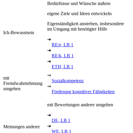
Bedürfnisse und Wünsche äußern
eigene Ziele und Ideen entwickeln
Eigenständigkeit anstreben, insbesondere
im Umgang mit benötigter Hilfe
Ich-Bewusstsein
➔
RE/e, LB 1
➔
RE/k, LB 1
➔
ETH, LB 1
⇒
mit
Sozialkompetenz
Fremdwahrnehmung
⇒
umgehen
Förderung kognitiver Fähigkeiten
mit Bewertungen anderer umgehen
➔
DE, LB 1
➔
Meinungen anderer
WE, LB 1