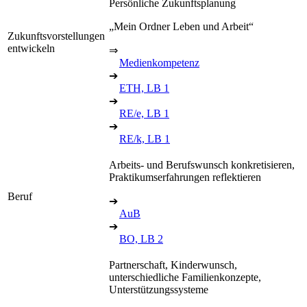
Persönliche Zukunftsplanung
„Mein Ordner Leben und Arbeit“
Zukunftsvorstellungen
entwickeln
⇒
Medienkompetenz
➔
ETH, LB 1
➔
RE/e, LB 1
➔
RE/k, LB 1
Arbeits- und Berufswunsch konkretisieren,
Praktikumserfahrungen reflektieren
Beruf
➔
AuB
➔
BO, LB 2
Partnerschaft, Kinderwunsch,
unterschiedliche Familienkonzepte,
Unterstützungssysteme