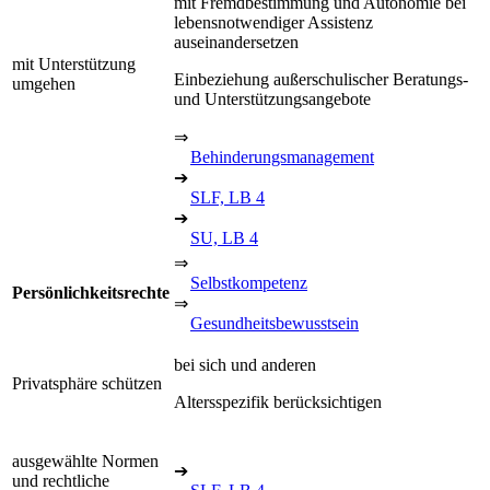
mit Fremdbestimmung und Autonomie bei
lebensnotwendiger Assistenz
auseinandersetzen
mit Unterstützung
Einbeziehung außerschulischer Beratungs-
umgehen
und Unterstützungsangebote
⇒
Behinderungsmanagement
➔
SLF, LB 4
➔
SU, LB 4
⇒
Selbstkompetenz
Persönlichkeitsrechte
⇒
Gesundheitsbewusstsein
bei sich und anderen
Privatsphäre schützen
Altersspezifik berücksichtigen
ausgewählte Normen
➔
und rechtliche