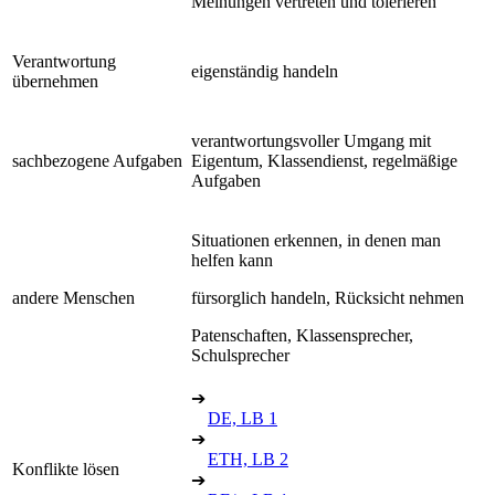
Meinungen vertreten und tolerieren
Verantwortung
eigenständig handeln
übernehmen
verantwortungsvoller Umgang mit
sachbezogene Aufgaben
Eigentum, Klassendienst, regelmäßige
Aufgaben
Situationen erkennen, in denen man
helfen kann
andere Menschen
fürsorglich handeln, Rücksicht nehmen
Patenschaften, Klassensprecher,
Schulsprecher
➔
DE, LB 1
➔
ETH, LB 2
Konflikte lösen
➔