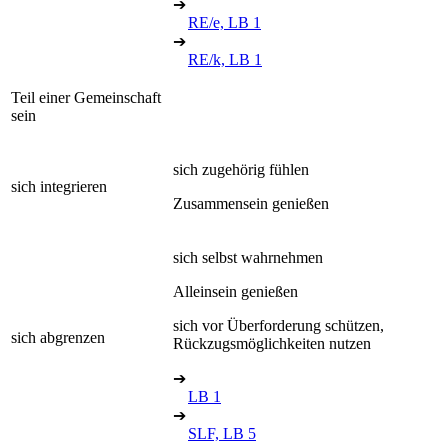
➔
RE/e, LB 1
➔
RE/k, LB 1
Teil einer Gemeinschaft
sein
sich zugehörig fühlen
sich integrieren
Zusammensein genießen
sich selbst wahrnehmen
Alleinsein genießen
sich vor Überforderung schützen,
sich abgrenzen
Rückzugsmöglichkeiten nutzen
➔
LB 1
➔
SLF, LB 5