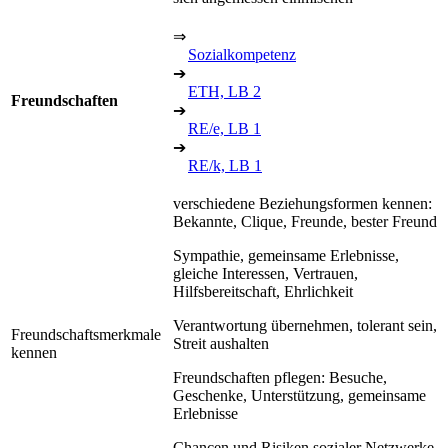
⇒
Sozialkompetenz
➔
ETH, LB 2
Freundschaften
➔
RE/e, LB 1
➔
RE/k, LB 1
verschiedene Beziehungsformen kennen:
Bekannte, Clique, Freunde, bester Freund
Sympathie, gemeinsame Erlebnisse,
gleiche Interessen, Vertrauen,
Hilfsbereitschaft, Ehrlichkeit
Verantwortung übernehmen, tolerant sein,
Freundschaftsmerkmale
Streit aushalten
kennen
Freundschaften pflegen: Besuche,
Geschenke, Unterstützung, gemeinsame
Erlebnisse
Chancen und Risiken sozialer Netzwerke