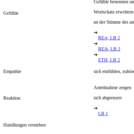
Gefühle benennen un
Wortschatz erweitern
Gefühle
an der Stimme des a
➔
RE/e, LB 2
➔
RE/k, LB 2
➔
ETH, LB 2
Empathie
sich einfühlen, zuhör
Anteilnahme zeigen
sich abgrenzen
Reaktion
➔
LB 1
Handlungen verstehen