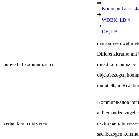
⇒
Kommunikationsfä
➔
WDBK, LB 4
➔
DE, LB 1
den anderen wahrnehm
Differenzierung: mit
nonverbal kommunizieren
direkt kommunizieren
objektbezogen kommu
unmittelbare Reaktio
Kommunikation initii
auf jemanden zugehe
verbal kommunizieren
nachfragen, Interesse
sachbezogen kommun