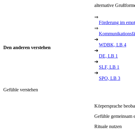
alternative Grußfor
⇒
Förderung im emot
⇒
Kommunikationsfä
➔
WDBK, LB 4
Den anderen verstehen
➔
DE, LB 1
➔
SLF, LB 1
➔
SPO, LB 3
Gefühle verstehen
Körpersprache beobac
Gefühle gemeinsam er
Rituale nutzen