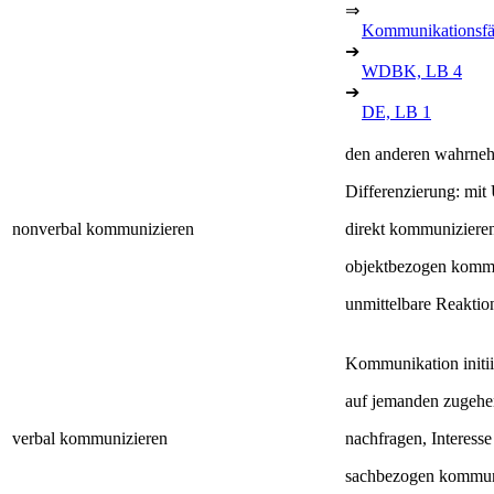
⇒
Kommunikationsfä
➔
WDBK, LB 4
➔
DE, LB 1
den anderen wahrnehm
Differenzierung: mit
nonverbal kommunizieren
direkt kommunizieren
objektbezogen kommu
unmittelbare Reaktio
Kommunikation initii
auf jemanden zugehe
verbal kommunizieren
nachfragen, Interesse
sachbezogen kommun