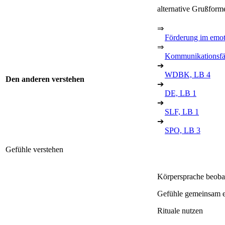
alternative Grußfor
⇒
Förderung im emot
⇒
Kommunikationsfä
➔
WDBK, LB 4
Den anderen verstehen
➔
DE, LB 1
➔
SLF, LB 1
➔
SPO, LB 3
Gefühle verstehen
Körpersprache beobac
Gefühle gemeinsam er
Rituale nutzen