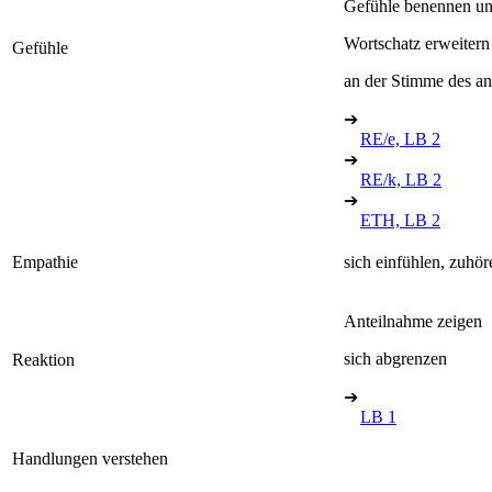
Gefühle benennen un
Wortschatz erweitern
Gefühle
an der Stimme des a
➔
RE/e, LB 2
➔
RE/k, LB 2
➔
ETH, LB 2
Empathie
sich einfühlen, zuhör
Anteilnahme zeigen
sich abgrenzen
Reaktion
➔
LB 1
Handlungen verstehen