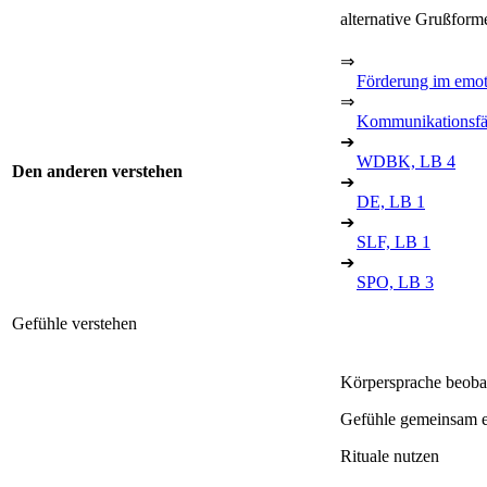
alternative Grußfor
⇒
Förderung im emot
⇒
Kommunikationsfä
➔
WDBK, LB 4
Den anderen verstehen
➔
DE, LB 1
➔
SLF, LB 1
➔
SPO, LB 3
Gefühle verstehen
Körpersprache beobac
Gefühle gemeinsam er
Rituale nutzen