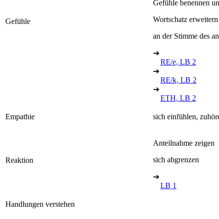
Gefühle benennen un
Wortschatz erweitern
Gefühle
an der Stimme des a
➔
RE/e, LB 2
➔
RE/k, LB 2
➔
ETH, LB 2
Empathie
sich einfühlen, zuhör
Anteilnahme zeigen
sich abgrenzen
Reaktion
➔
LB 1
Handlungen verstehen