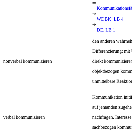
⇒
Kommunikationsfä
➔
WDBK, LB 4
➔
DE, LB 1
den anderen wahrnehm
Differenzierung: mit
nonverbal kommunizieren
direkt kommunizieren
objektbezogen kommu
unmittelbare Reaktio
Kommunikation initii
auf jemanden zugehe
verbal kommunizieren
nachfragen, Interesse
sachbezogen kommun