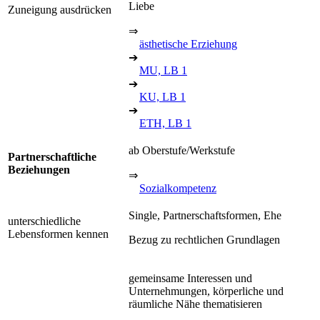
Liebe
Zuneigung ausdrücken
⇒
ästhetische Erziehung
➔
MU, LB 1
➔
KU, LB 1
➔
ETH, LB 1
ab Oberstufe/Werkstufe
Partnerschaftliche
Beziehungen
⇒
Sozialkompetenz
Single, Partnerschaftsformen, Ehe
unterschiedliche
Lebensformen kennen
Bezug zu rechtlichen Grundlagen
gemeinsame Interessen und
Unternehmungen, körperliche und
räumliche Nähe thematisieren