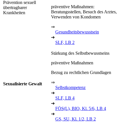
Prävention sexuell
präventive Maßnahmen:
übertragbarer
Beratungsstellen, Besuch des Arztes,
Krankheiten
Verwenden von Kondomen
⇒
Gesundheitsbewusstsein
➔
SLF, LB 2
Stärkung des Selbstbewusstseins
präventive Maßnahmen
Bezug zu rechtlichen Grundlagen
⇒
Sexualisierte Gewalt
Selbstkompetenz
➔
SLF, LB 4
➔
FÖS(L), BIO, Kl. 5/6, LB 4
➔
GS, SU, Kl. 1/2, LB 2