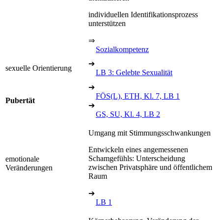
individuellen Identifikationsprozess
unterstützen
⇒
Sozialkompetenz
➔
sexuelle Orientierung
LB 3: Gelebte Sexualität
➔
FÖS(L), ETH, Kl. 7, LB 1
Pubertät
➔
GS, SU, Kl. 4, LB 2
Umgang mit Stimmungsschwankungen
Entwickeln eines angemessenen
Schamgefühls: Unterscheidung
emotionale
zwischen Privatsphäre und öffentlichem
Veränderungen
Raum
➔
LB 1