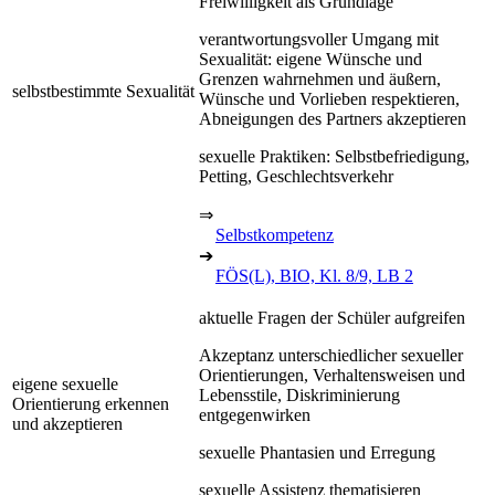
Freiwilligkeit als Grundlage
verantwortungsvoller Umgang mit
Sexualität: eigene Wünsche und
Grenzen wahrnehmen und äußern,
selbstbestimmte Sexualität
Wünsche und Vorlieben respektieren,
Abneigungen des Partners akzeptieren
sexuelle Praktiken: Selbstbefriedigung,
Petting, Geschlechtsverkehr
⇒
Selbstkompetenz
➔
FÖS(L), BIO, Kl. 8/9, LB 2
aktuelle Fragen der Schüler aufgreifen
Akzeptanz unterschiedlicher sexueller
Orientierungen, Verhaltensweisen und
eigene sexuelle
Lebensstile, Diskriminierung
Orientierung erkennen
entgegenwirken
und akzeptieren
sexuelle Phantasien und Erregung
sexuelle Assistenz thematisieren