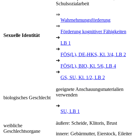
Schulsozialarbeit
⇒
Wahrnehmungsförderung
⇒
Förderung kognitiver Fähigkeiten
Sexuelle Identität
➔
LB 1
➔
FÖS(L), DE-HKS, Kl. 3/4, LB 2
➔
FÖS(L), BIO, Kl. 5/6, LB 4
➔
GS, SU, Kl. 1/2, LB 2
geeignete Anschauungsmaterialien
verwenden
biologisches Geschlecht
➔
SU, LB 1
äußere: Scheide, Klitoris, Brust
weibliche
Geschlechtsorgane
innere: Gebärmutter, Eierstock, Eileiter