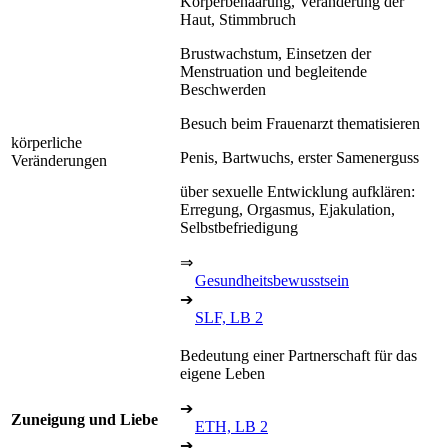
Körperbehaarung, Veränderung der
Haut, Stimmbruch
Brustwachstum, Einsetzen der
Menstruation und begleitende
Beschwerden
Besuch beim Frauenarzt thematisieren
körperliche
Penis, Bartwuchs, erster Samenerguss
Veränderungen
über sexuelle Entwicklung aufklären:
Erregung, Orgasmus, Ejakulation,
Selbstbefriedigung
⇒
Gesundheitsbewusstsein
➔
SLF, LB 2
Bedeutung einer Partnerschaft für das
eigene Leben
➔
Zuneigung und Liebe
ETH, LB 2
➔