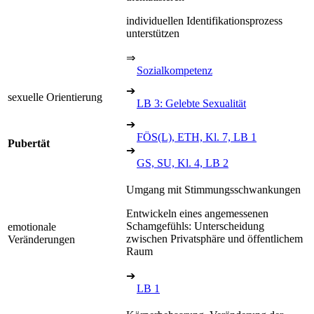
individuellen Identifikationsprozess
unterstützen
⇒
Sozialkompetenz
➔
sexuelle Orientierung
LB 3: Gelebte Sexualität
➔
FÖS(L), ETH, Kl. 7, LB 1
Pubertät
➔
GS, SU, Kl. 4, LB 2
Umgang mit Stimmungsschwankungen
Entwickeln eines angemessenen
Schamgefühls: Unterscheidung
emotionale
zwischen Privatsphäre und öffentlichem
Veränderungen
Raum
➔
LB 1