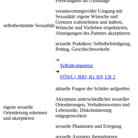
Freiwilligkeit als Grundlage
verantwortungsvoller Umgang mit
Sexualität: eigene Wünsche und
Grenzen wahrnehmen und äußern,
selbstbestimmte Sexualität
Wünsche und Vorlieben respektieren,
Abneigungen des Partners akzeptieren
sexuelle Praktiken: Selbstbefriedigung,
Petting, Geschlechtsverkehr
⇒
Selbstkompetenz
➔
FÖS(L), BIO, Kl. 8/9, LB 2
aktuelle Fragen der Schüler aufgreifen
Akzeptanz unterschiedlicher sexueller
Orientierungen, Verhaltensweisen und
eigene sexuelle
Lebensstile, Diskriminierung
Orientierung erkennen
entgegenwirken
und akzeptieren
sexuelle Phantasien und Erregung
sexuelle Assistenz thematisieren