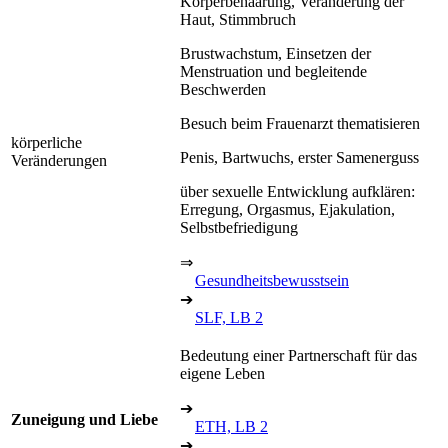
Körperbehaarung, Veränderung der
Haut, Stimmbruch
Brustwachstum, Einsetzen der
Menstruation und begleitende
Beschwerden
Besuch beim Frauenarzt thematisieren
körperliche
Penis, Bartwuchs, erster Samenerguss
Veränderungen
über sexuelle Entwicklung aufklären:
Erregung, Orgasmus, Ejakulation,
Selbstbefriedigung
⇒
Gesundheitsbewusstsein
➔
SLF, LB 2
Bedeutung einer Partnerschaft für das
eigene Leben
➔
Zuneigung und Liebe
ETH, LB 2
➔