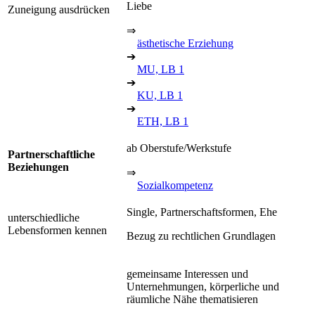
Liebe
Zuneigung ausdrücken
⇒
ästhetische Erziehung
➔
MU, LB 1
➔
KU, LB 1
➔
ETH, LB 1
ab Oberstufe/Werkstufe
Partnerschaftliche
Beziehungen
⇒
Sozialkompetenz
Single, Partnerschaftsformen, Ehe
unterschiedliche
Lebensformen kennen
Bezug zu rechtlichen Grundlagen
gemeinsame Interessen und
Unternehmungen, körperliche und
räumliche Nähe thematisieren