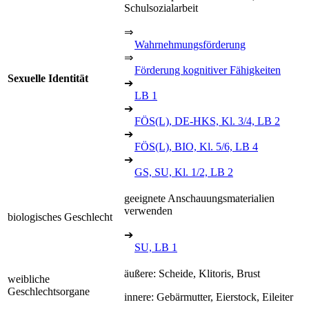
Schulsozialarbeit
⇒
Wahrnehmungsförderung
⇒
Förderung kognitiver Fähigkeiten
Sexuelle Identität
➔
LB 1
➔
FÖS(L), DE-HKS, Kl. 3/4, LB 2
➔
FÖS(L), BIO, Kl. 5/6, LB 4
➔
GS, SU, Kl. 1/2, LB 2
geeignete Anschauungsmaterialien
verwenden
biologisches Geschlecht
➔
SU, LB 1
äußere: Scheide, Klitoris, Brust
weibliche
Geschlechtsorgane
innere: Gebärmutter, Eierstock, Eileiter