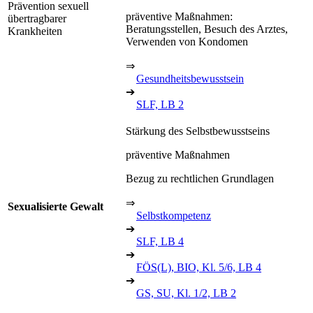
Prävention sexuell
präventive Maßnahmen:
übertragbarer
Beratungsstellen, Besuch des Arztes,
Krankheiten
Verwenden von Kondomen
⇒
Gesundheitsbewusstsein
➔
SLF, LB 2
Stärkung des Selbstbewusstseins
präventive Maßnahmen
Bezug zu rechtlichen Grundlagen
⇒
Sexualisierte Gewalt
Selbstkompetenz
➔
SLF, LB 4
➔
FÖS(L), BIO, Kl. 5/6, LB 4
➔
GS, SU, Kl. 1/2, LB 2