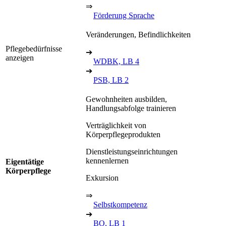
⇒
Förderung Sprache
Veränderungen, Befindlichkeiten
Pflegebedürfnisse
➔
anzeigen
WDBK, LB 4
➔
PSB, LB 2
Gewohnheiten ausbilden,
Handlungsabfolge trainieren
Verträglichkeit von
Körperpflegeprodukten
Dienstleistungseinrichtungen
kennenlernen
Eigentätige
Körperpflege
Exkursion
⇒
Selbstkompetenz
➔
BO, LB 1