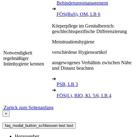
Behinderungsmanagement
➔
FÖS(BuS), OM, LB 6
Körperpflege im Genitalbereich:
geschlechtsspezifische Differenzierung
Menstruationshygiene
verschiedene Hygieneartikel
Notwendigkeit
regelmäßiger
ausgewogenes Verhältnis zwischen Nähe
Intimhygiene kennen
und Distanz beachten
➔
PSB, LB 3
➔
FÖS(L), BIO, Kl. 5/6, LB 4
Zurück zum Seitenanfang
×
faq_modal_button_schliessen test text
Herausgeber