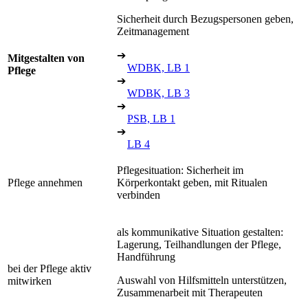
Sicherheit durch Bezugspersonen geben,
Zeitmanagement
➔
Mitgestalten von
WDBK, LB 1
Pflege
➔
WDBK, LB 3
➔
PSB, LB 1
➔
LB 4
Pflegesituation: Sicherheit im
Pflege annehmen
Körperkontakt geben, mit Ritualen
verbinden
als kommunikative Situation gestalten:
Lagerung, Teilhandlungen der Pflege,
Handführung
bei der Pflege aktiv
Auswahl von Hilfsmitteln unterstützen,
mitwirken
Zusammenarbeit mit Therapeuten