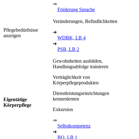
⇒
Förderung Sprache
Veränderungen, Befindlichkeiten
Pflegebedürfnisse
➔
anzeigen
WDBK, LB 4
➔
PSB, LB 2
Gewohnheiten ausbilden,
Handlungsabfolge trainieren
Verträglichkeit von
Körperpflegeprodukten
Dienstleistungseinrichtungen
kennenlernen
Eigentätige
Körperpflege
Exkursion
⇒
Selbstkompetenz
➔
BO, LB 1