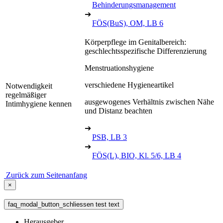
Behinderungsmanagement
➔
FÖS(BuS), OM, LB 6
Körperpflege im Genitalbereich:
geschlechtsspezifische Differenzierung
Menstruationshygiene
verschiedene Hygieneartikel
Notwendigkeit
regelmäßiger
ausgewogenes Verhältnis zwischen Nähe
Intimhygiene kennen
und Distanz beachten
➔
PSB, LB 3
➔
FÖS(L), BIO, Kl. 5/6, LB 4
Zurück zum Seitenanfang
×
faq_modal_button_schliessen test text
Herausgeber