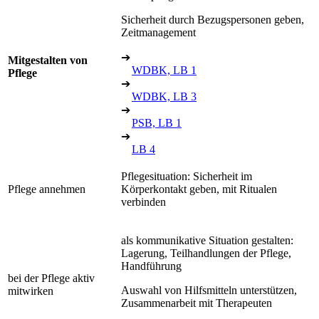
Sicherheit durch Bezugspersonen geben,
Zeitmanagement
➔
Mitgestalten von
WDBK, LB 1
Pflege
➔
WDBK, LB 3
➔
PSB, LB 1
➔
LB 4
Pflegesituation: Sicherheit im
Pflege annehmen
Körperkontakt geben, mit Ritualen
verbinden
als kommunikative Situation gestalten:
Lagerung, Teilhandlungen der Pflege,
Handführung
bei der Pflege aktiv
Auswahl von Hilfsmitteln unterstützen,
mitwirken
Zusammenarbeit mit Therapeuten