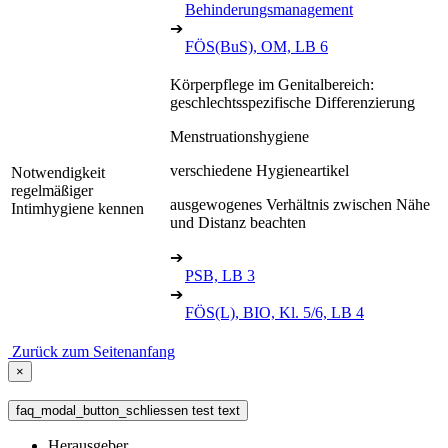
Behinderungsmanagement
➔
FÖS(BuS), OM, LB 6
Körperpflege im Genitalbereich:
geschlechtsspezifische Differenzierung
Menstruationshygiene
verschiedene Hygieneartikel
Notwendigkeit
regelmäßiger
ausgewogenes Verhältnis zwischen Nähe
Intimhygiene kennen
und Distanz beachten
➔
PSB, LB 3
➔
FÖS(L), BIO, Kl. 5/6, LB 4
Zurück zum Seitenanfang
×
faq_modal_button_schliessen test text
Herausgeber