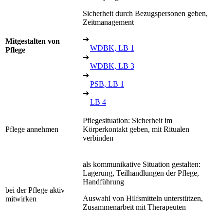
Sicherheit durch Bezugspersonen geben,
Zeitmanagement
➔
Mitgestalten von
WDBK, LB 1
Pflege
➔
WDBK, LB 3
➔
PSB, LB 1
➔
LB 4
Pflegesituation: Sicherheit im
Pflege annehmen
Körperkontakt geben, mit Ritualen
verbinden
als kommunikative Situation gestalten:
Lagerung, Teilhandlungen der Pflege,
Handführung
bei der Pflege aktiv
Auswahl von Hilfsmitteln unterstützen,
mitwirken
Zusammenarbeit mit Therapeuten