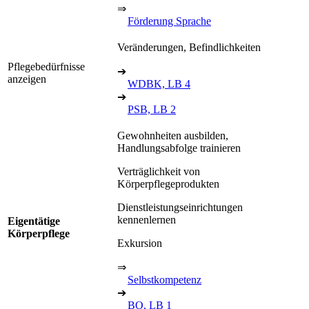
⇒
Förderung Sprache
Veränderungen, Befindlichkeiten
Pflegebedürfnisse
➔
anzeigen
WDBK, LB 4
➔
PSB, LB 2
Gewohnheiten ausbilden,
Handlungsabfolge trainieren
Verträglichkeit von
Körperpflegeprodukten
Dienstleistungseinrichtungen
kennenlernen
Eigentätige
Körperpflege
Exkursion
⇒
Selbstkompetenz
➔
BO, LB 1