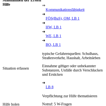
Maßnahmen der Ersten
Hilfe
⇒
Kommunikationsfähigkeit
➔
FÖS(BuS), OM, LB 1
➔
HW, LB 1
➔
WE, LB 1
➔
BO, LB 1
typische Gefahrenquellen: Schulhaus,
Straßenverkehr, Haushalt, Arbeitsleben
Einnahme giftiger oder unbekannter
Situation erfassen
Substanzen, Unfälle durch Verschlucken
und Ersticken
➔
LB 8
Verpflichtung zur Hilfe thematisieren
Notruf: 5 W-Fragen
Hilfe holen