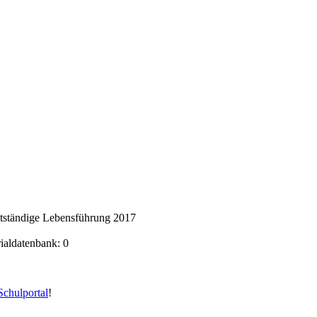
stständige Lebensführung 2017
rialdatenbank: 0
chulportal
!