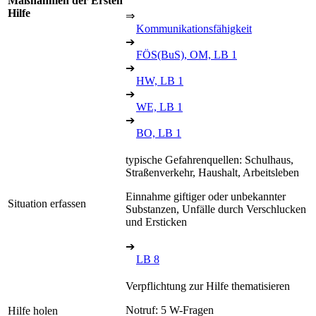
Maßnahmen der Ersten
Hilfe
⇒
Kommunikationsfähigkeit
➔
FÖS(BuS), OM, LB 1
➔
HW, LB 1
➔
WE, LB 1
➔
BO, LB 1
typische Gefahrenquellen: Schulhaus,
Straßenverkehr, Haushalt, Arbeitsleben
Einnahme giftiger oder unbekannter
Situation erfassen
Substanzen, Unfälle durch Verschlucken
und Ersticken
➔
LB 8
Verpflichtung zur Hilfe thematisieren
Notruf: 5 W-Fragen
Hilfe holen