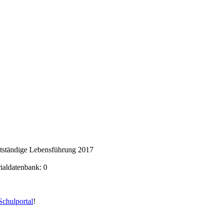
stständige Lebensführung 2017
rialdatenbank: 0
chulportal
!