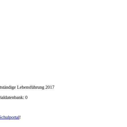
stständige Lebensführung 2017
rialdatenbank: 0
chulportal
!