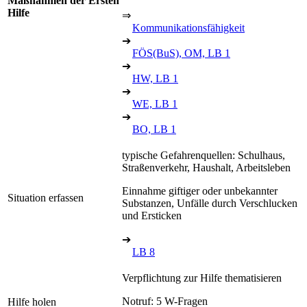
Maßnahmen der Ersten
Hilfe
⇒
Kommunikationsfähigkeit
➔
FÖS(BuS), OM, LB 1
➔
HW, LB 1
➔
WE, LB 1
➔
BO, LB 1
typische Gefahrenquellen: Schulhaus,
Straßenverkehr, Haushalt, Arbeitsleben
Einnahme giftiger oder unbekannter
Situation erfassen
Substanzen, Unfälle durch Verschlucken
und Ersticken
➔
LB 8
Verpflichtung zur Hilfe thematisieren
Notruf: 5 W-Fragen
Hilfe holen