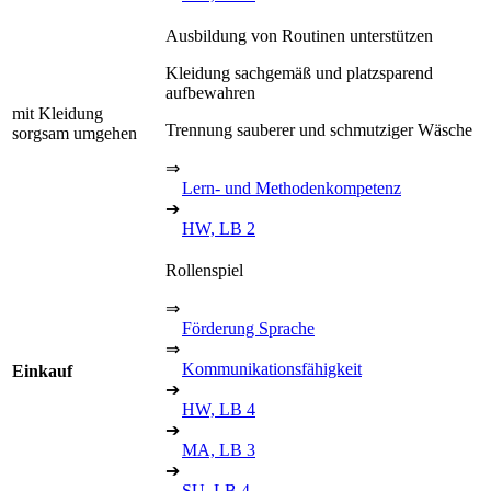
Ausbildung von Routinen unterstützen
Kleidung sachgemäß und platzsparend
aufbewahren
mit Kleidung
Trennung sauberer und schmutziger Wäsche
sorgsam umgehen
⇒
Lern- und Methodenkompetenz
➔
HW, LB 2
Rollenspiel
⇒
Förderung Sprache
⇒
Kommunikationsfähigkeit
Einkauf
➔
HW, LB 4
➔
MA, LB 3
➔
SU, LB 4