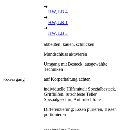
➔
HW, LB 4
➔
HW, LB 1
➔
HW, LB 3
abbeißen, kauen, schlucken
Mundschluss aktivieren
Umgang mit Besteck, ausgewählte
Techniken
auf Körperhaltung achten
Essvorgang
individuelle Hilfsmittel: Spezialbesteck,
Griffhilfen, rutschfeste Teller,
Spezialgeschirr, Antirutschfolie
Differenzierung: Essen pürieren, Bissen
portionieren