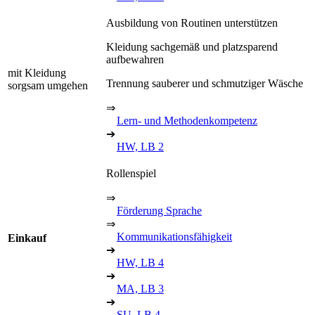
Ausbildung von Routinen unterstützen
Kleidung sachgemäß und platzsparend
aufbewahren
mit Kleidung
Trennung sauberer und schmutziger Wäsche
sorgsam umgehen
⇒
Lern- und Methodenkompetenz
➔
HW, LB 2
Rollenspiel
⇒
Förderung Sprache
⇒
Kommunikationsfähigkeit
Einkauf
➔
HW, LB 4
➔
MA, LB 3
➔
SU, LB 4