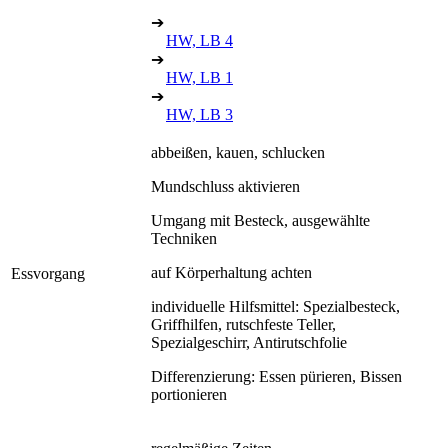
➔
HW, LB 4
➔
HW, LB 1
➔
HW, LB 3
abbeißen, kauen, schlucken
Mundschluss aktivieren
Umgang mit Besteck, ausgewählte
Techniken
auf Körperhaltung achten
Essvorgang
individuelle Hilfsmittel: Spezialbesteck,
Griffhilfen, rutschfeste Teller,
Spezialgeschirr, Antirutschfolie
Differenzierung: Essen pürieren, Bissen
portionieren