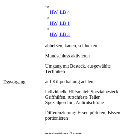
➔
HW, LB 4
➔
HW, LB 1
➔
HW, LB 3
abbeißen, kauen, schlucken
Mundschluss aktivieren
Umgang mit Besteck, ausgewählte
Techniken
auf Körperhaltung achten
Essvorgang
individuelle Hilfsmittel: Spezialbesteck,
Griffhilfen, rutschfeste Teller,
Spezialgeschirr, Antirutschfolie
Differenzierung: Essen pürieren, Bissen
portionieren