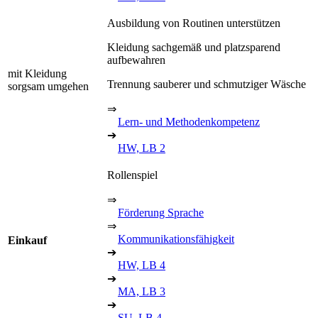
Ausbildung von Routinen unterstützen
Kleidung sachgemäß und platzsparend
aufbewahren
mit Kleidung
Trennung sauberer und schmutziger Wäsche
sorgsam umgehen
⇒
Lern- und Methodenkompetenz
➔
HW, LB 2
Rollenspiel
⇒
Förderung Sprache
⇒
Kommunikationsfähigkeit
Einkauf
➔
HW, LB 4
➔
MA, LB 3
➔
SU, LB 4