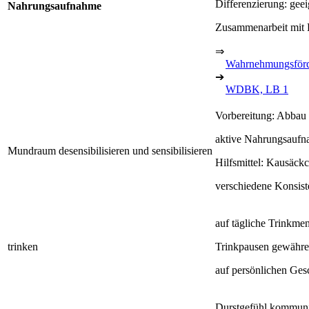
Differenzierung: ge
Nahrungsaufnahme
Zusammenarbeit mit
⇒
Wahrnehmungsför
➔
WDBK, LB 1
Vorbereitung: Abbau 
aktive Nahrungsaufn
Mundraum desensibilisieren und sensibilisieren
Hilfsmittel: Kausäck
verschiedene Konsis
auf tägliche Trinkme
trinken
Trinkpausen gewähr
auf persönlichen Ges
Durstgefühl kommuni