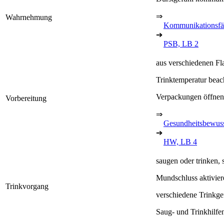
⇒
Wahrnehmung
Kommunikationsfä
➔
PSB, LB 2
aus verschiedenen F
Trinktemperatur beac
Verpackungen öffnen
Vorbereitung
⇒
Gesundheitsbewuss
➔
HW, LB 4
saugen oder trinken,
Mundschluss aktivier
Trinkvorgang
verschiedene Trinkge
Saug- und Trinkhilfen