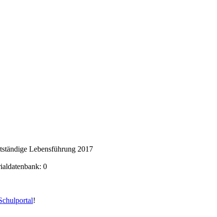
stständige Lebensführung 2017
rialdatenbank: 0
chulportal
!