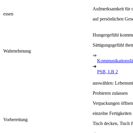
Aufmerksamkeit für d
essen
auf persönlichen Ges
Hungergefühl kommu
Sättigungsgefühl them
Wahrnehmung
⇒
Kommunikationsfä
➔
PSB, LB 2
auswählen: Lebensmi
Probieren zulassen
Verpackungen öffnen
einzelne Fertigkeite
Vorbereitung
Tisch decken, Tisch f