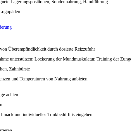
eignete Lagerungspositionen, Sondennahrung, Handführung
 Logopäden
derung
von Überempfindlichkeit durch dosierte Reizzufuhr
ahme unterstützen: Lockerung der Mundmuskulatur, Training der Zung
chen, Zahnbürste
tenzen und Temperaturen von Nahrung anbieten
nge achten
en
chmack und individuelles Trinkbedürfnis eingehen
zieren