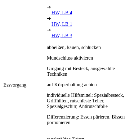
➔
HW, LB 4
➔
HW, LB 1
➔
HW, LB 3
abbeißen, kauen, schlucken
Mundschluss aktivieren
Umgang mit Besteck, ausgewählte
Techniken
auf Körperhaltung achten
Essvorgang
individuelle Hilfsmittel: Spezialbesteck,
Griffhilfen, rutschfeste Teller,
Spezialgeschirr, Antirutschfolie
Differenzierung: Essen pürieren, Bissen
portionieren