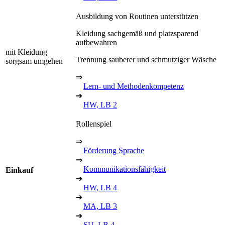
Ausbildung von Routinen unterstützen
Kleidung sachgemäß und platzsparend
aufbewahren
mit Kleidung
Trennung sauberer und schmutziger Wäsche
sorgsam umgehen
⇒
Lern- und Methodenkompetenz
➔
HW, LB 2
Rollenspiel
⇒
Förderung Sprache
⇒
Kommunikationsfähigkeit
Einkauf
➔
HW, LB 4
➔
MA, LB 3
➔
SU, LB 4