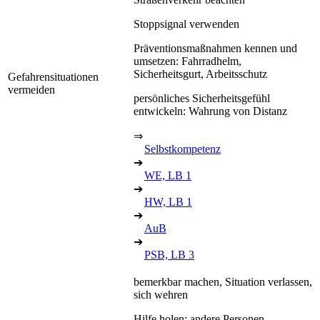
Stoppsignal verwenden
Präventionsmaßnahmen kennen und
umsetzen: Fahrradhelm,
Sicherheitsgurt, Arbeitsschutz
Gefahrensituationen
vermeiden
persönliches Sicherheitsgefühl
entwickeln: Wahrung von Distanz
⇒
Selbstkompetenz
➔
WE, LB 1
➔
HW, LB 1
➔
AuB
➔
PSB, LB 3
bemerkbar machen, Situation verlassen,
sich wehren
Hilfe holen: andere Personen