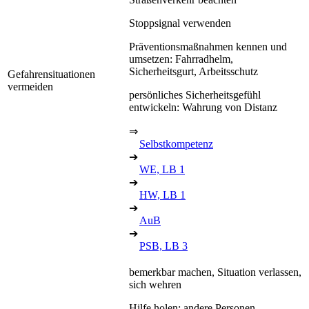
Stoppsignal verwenden
Präventionsmaßnahmen kennen und
umsetzen: Fahrradhelm,
Sicherheitsgurt, Arbeitsschutz
Gefahrensituationen
vermeiden
persönliches Sicherheitsgefühl
entwickeln: Wahrung von Distanz
⇒
Selbstkompetenz
➔
WE, LB 1
➔
HW, LB 1
➔
AuB
➔
PSB, LB 3
bemerkbar machen, Situation verlassen,
sich wehren
Hilfe holen: andere Personen