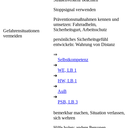
Stoppsignal verwenden
Präventionsmaßnahmen kennen und
umsetzen: Fahrradhelm,
Sicherheitsgurt, Arbeitsschutz
Gefahrensituationen
vermeiden
persönliches Sicherheitsgefühl
entwickeln: Wahrung von Distanz
⇒
Selbstkompetenz
➔
WE, LB 1
➔
HW, LB 1
➔
AuB
➔
PSB, LB 3
bemerkbar machen, Situation verlassen,
sich wehren
Hilfe holen: andere Personen