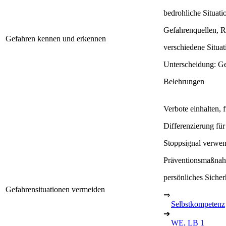
bedrohliche Situati
Gefahrenquellen, R
Gefahren kennen und erkennen
verschiedene Situat
Unterscheidung: Ge
Belehrungen
Verbote einhalten, 
Differenzierung fü
Stoppsignal verwe
Präventionsmaßnahm
persönliches Siche
Gefahrensituationen vermeiden
⇒
Selbstkompetenz
➔
WE, LB 1