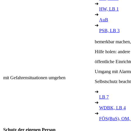
➔
HW, LB 1
➔
AuB
➔
PSB, LB 3
bemerkbar machen, 
Hilfe holen: ander
öffentliche Einrich
Umgang mit Alarmm
mit Gefahrensituationen umgehen
Selbstschutz beach
➔
LB 7
➔
WDBK, LB 4
➔
FÖS(BuS), OM,
Schutz der eigenen Person