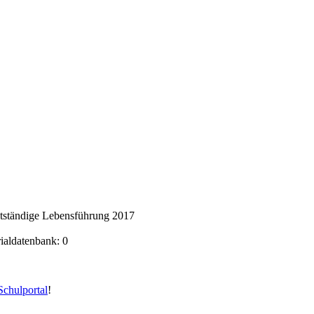
stständige Lebensführung 2017
rialdatenbank: 0
chulportal
!