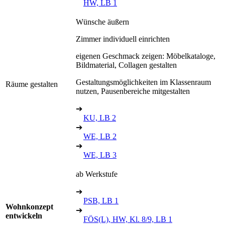
HW, LB 1
Wünsche äußern
Zimmer individuell einrichten
eigenen Geschmack zeigen: Möbelkataloge,
Bildmaterial, Collagen gestalten
Gestaltungsmöglichkeiten im Klassenraum
Räume gestalten
nutzen, Pausenbereiche mitgestalten
➔
KU, LB 2
➔
WE, LB 2
➔
WE, LB 3
ab Werkstufe
➔
PSB, LB 1
Wohnkonzept
➔
entwickeln
FÖS(L), HW, Kl. 8/9, LB 1